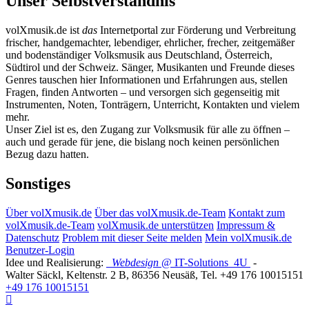
Unser Selbstverständnis
volXmusik.de ist
das
Internetportal zur Förderung und Verbreitung
frischer, handgemachter, lebendiger, ehrlicher, frecher, zeitgemäßer
und bodenständiger Volksmusik aus Deutschland, Österreich,
Südtirol und der Schweiz. Sänger, Musikanten und Freunde dieses
Genres tauschen hier Informationen und Erfahrungen aus, stellen
Fragen, finden Antworten – und versorgen sich gegenseitig mit
Instrumenten, Noten, Tonträgern, Unterricht, Kontakten und vielem
mehr.
Unser Ziel ist es, den Zugang zur Volksmusik für alle zu öffnen –
auch und gerade für jene, die bislang noch keinen persönlichen
Bezug dazu hatten.
Sonstiges
Über volXmusik.de
Über das volXmusik.de-Team
Kontakt zum
volXmusik.de-Team
volXmusik.de unterstützen
Impressum &
Datenschutz
Problem mit dieser Seite melden
Mein volXmusik.de
Benutzer-Login
Idee und Realisierung:
Webdesign
@ IT-Solutions
4U
-
Walter Säckl
,
Keltenstr. 2 B
,
86356
Neusäß
, Tel.
+49 176 10015151
+49 176 10015151