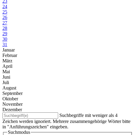
23
24
25
26
27
28
29
30
31
Januar
Februar
März
April
Mai
Juni
Juli
August
September
Oktober
November
Dezember
Suchbegriffe mit weniger als 4
Zeichen werden ignoriert. Mehrere zusammengehörige Wörter bitte
in "Anführungszeichen" eingeben.
Suchmodus