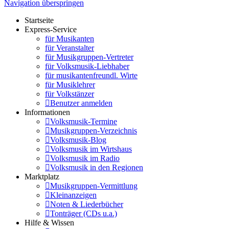
Navigation überspringen
Startseite
Express-Service
für Musikanten
für Veranstalter
für Musikgruppen-Vertreter
für Volksmusik-Liebhaber
für musikantenfreundl. Wirte
für Musiklehrer
für Volkstänzer
Benutzer anmelden
Informationen
Volksmusik-Termine
Musikgruppen-Verzeichnis
Volksmusik-Blog
Volksmusik im Wirtshaus
Volksmusik im Radio
Volksmusik in den Regionen
Marktplatz
Musikgruppen-Vermittlung
Kleinanzeigen
Noten & Liederbücher
Tonträger (CDs u.a.)
Hilfe & Wissen