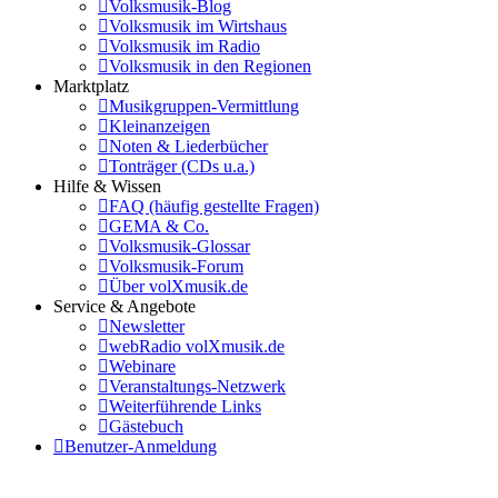
Volksmusik-Blog
Volksmusik im Wirtshaus
Volksmusik im Radio
Volksmusik in den Regionen
Marktplatz
Musikgruppen-Vermittlung
Kleinanzeigen
Noten & Liederbücher
Tonträger (CDs u.a.)
Hilfe & Wissen
FAQ (häufig gestellte Fragen)
GEMA & Co.
Volksmusik-Glossar
Volksmusik-Forum
Über volXmusik.de
Service & Angebote
Newsletter
webRadio volXmusik.de
Webinare
Veranstaltungs-Netzwerk
Weiterführende Links
Gästebuch
Benutzer-Anmeldung