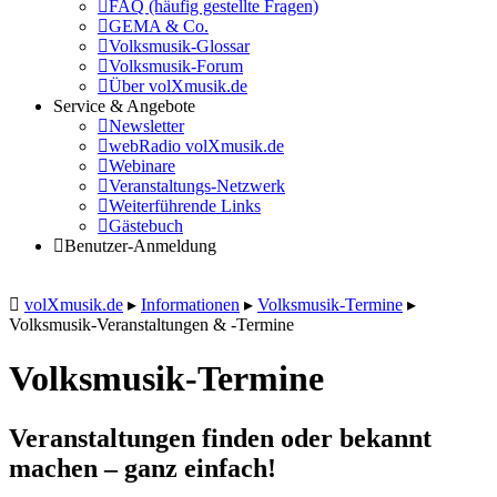
FAQ (häufig gestellte Fragen)
GEMA & Co.
Volksmusik-Glossar
Volksmusik-Forum
Über volXmusik.de
Service & Angebote
Newsletter
webRadio volXmusik.de
Webinare
Veranstaltungs-Netzwerk
Weiterführende Links
Gästebuch
Benutzer-Anmeldung
volXmusik.de
▸
Informationen
▸
Volksmusik-Termine
▸
Volksmusik-Veranstaltungen & -Termine
Volksmusik-Termine
Veranstaltungen finden oder bekannt
machen – ganz einfach!