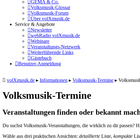
GEMA & Co.
Volksmusik-Glossar
Volksmusik-Forum
Über volXmusik.de
Service & Angebote
Newsletter
webRadio volXmusik.de
Webinare
Veranstaltungs-Netzwerk
Weiterführende Links
Gästebuch
Benutzer-Anmeldung
volXmusik.de
▸
Informationen
▸
Volksmusik-Termine
▸
Volksmusi
Volksmusik-Termine
Veranstaltungen finden oder bekannt mach
Du suchst Volksmusik-Veranstaltungen, die wirklich zu dir passen? Hi
Wähle aus drei praktischen Ansichten:
detaillierte
Liste,
kompakte
Lis