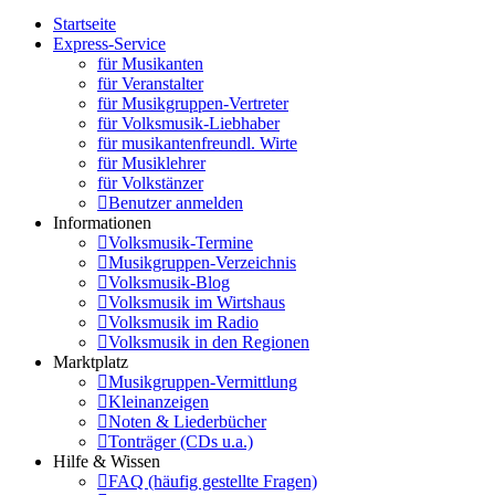
Startseite
Express-Service
für Musikanten
für Veranstalter
für Musikgruppen-Vertreter
für Volksmusik-Liebhaber
für musikantenfreundl. Wirte
für Musiklehrer
für Volkstänzer
Benutzer anmelden
Informationen
Volksmusik-Termine
Musikgruppen-Verzeichnis
Volksmusik-Blog
Volksmusik im Wirtshaus
Volksmusik im Radio
Volksmusik in den Regionen
Marktplatz
Musikgruppen-Vermittlung
Kleinanzeigen
Noten & Liederbücher
Tonträger (CDs u.a.)
Hilfe & Wissen
FAQ (häufig gestellte Fragen)