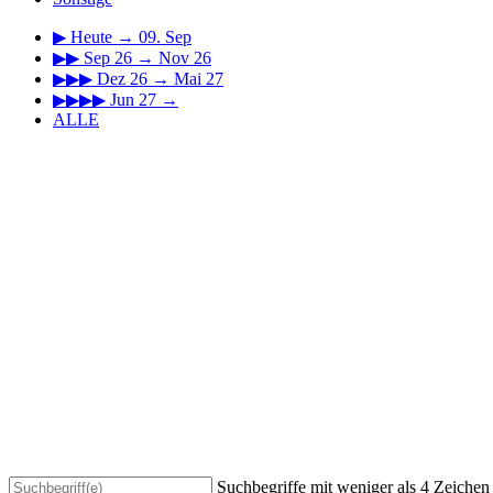
▶
Heute → 09. Sep
▶▶
Sep 26 → Nov 26
▶▶▶
Dez 26 → Mai 27
▶▶▶▶
Jun 27 →
ALLE
Suchbegriffe mit weniger als 4 Zeiche