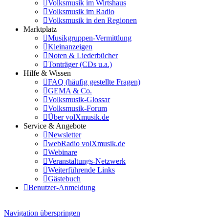
Volksmusik im Wirtshaus
Volksmusik im Radio
Volksmusik in den Regionen
Marktplatz
Musikgruppen-Vermittlung
Kleinanzeigen
Noten & Liederbücher
Tonträger (CDs u.a.)
Hilfe & Wissen
FAQ (häufig gestellte Fragen)
GEMA & Co.
Volksmusik-Glossar
Volksmusik-Forum
Über volXmusik.de
Service & Angebote
Newsletter
webRadio volXmusik.de
Webinare
Veranstaltungs-Netzwerk
Weiterführende Links
Gästebuch
Benutzer-Anmeldung
Navigation überspringen