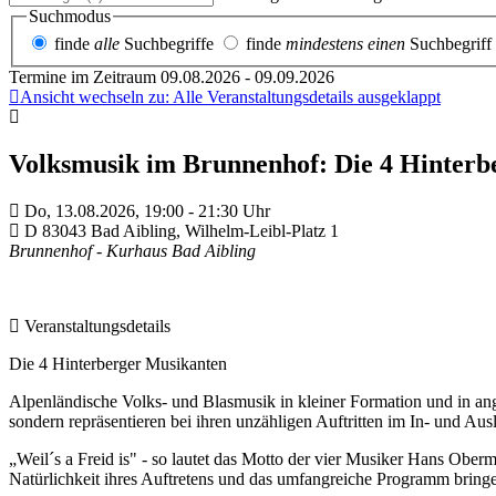
Suchmodus
finde
alle
Suchbegriffe
finde
mindestens einen
Suchbegriff
Termine im Zeitraum 09.08.2026 - 09.09.2026
Ansicht wechseln zu: Alle Veranstaltungsdetails ausgeklappt
Volksmusik im Brunnenhof: Die 4 Hinterb
Do,
13.08.2026, 19:00
- 21:30
Uhr
D
83043
Bad Aibling
,
Wilhelm-Leibl-Platz 1
Brunnenhof - Kurhaus Bad Aibling
Veranstaltungsdetails
Die 4 Hinterberger Musikanten
Alpenländische Volks- und Blasmusik in kleiner Formation und in an
sondern repräsentieren bei ihren unzähligen Auftritten im In- und Aus
„Weil´s a Freid is" - so lautet das Motto der vier Musiker Hans Obe
Natürlichkeit ihres Auftretens und das umfangreiche Programm bring