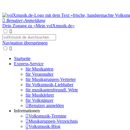
Benutzer-Anmeldung
Dein Zugang zu »Mein volXmusik.de«
Navigation überspringen
Startseite
Express-Service
für Musikanten
für Veranstalter
für Musikgruppen-Vertreter
für Volksmusik-Liebhaber
für musikantenfreundl. Wirte
für Musiklehrer
für Volkstänzer
Benutzer anmelden
Informationen
Volksmusik-Termine
Musikgruppen-Verzeichnis
Volksmusik-Blog