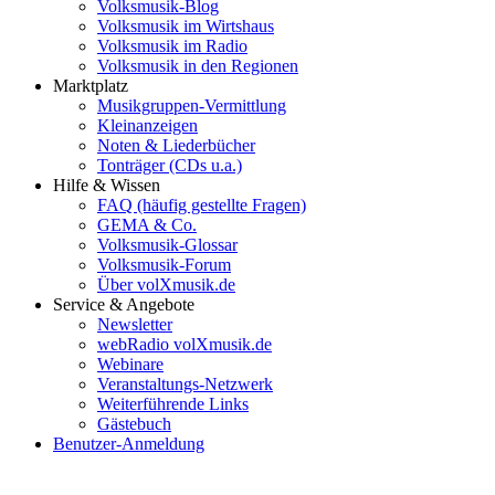
Volksmusik-Blog
Volksmusik im Wirtshaus
Volksmusik im Radio
Volksmusik in den Regionen
Marktplatz
Musikgruppen-Vermittlung
Kleinanzeigen
Noten & Liederbücher
Tonträger (CDs u.a.)
Hilfe & Wissen
FAQ (häufig gestellte Fragen)
GEMA & Co.
Volksmusik-Glossar
Volksmusik-Forum
Über volXmusik.de
Service & Angebote
Newsletter
webRadio volXmusik.de
Webinare
Veranstaltungs-Netzwerk
Weiterführende Links
Gästebuch
Benutzer-Anmeldung