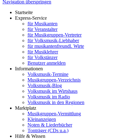
Navigation überspringen
Startseite
Express-Service
für Musikanten
für Veranstalter
für Musikgruppen-Vertreter
für Volksmusik-Liebhaber
für musikantenfreundl. Wirte
für Musiklehrer
für Volkstänzer
Benutzer anmelden
Informationen
Volksmusik-Termine
Musikgruppen-Verzeichnis
Volksmusik-Blog
Volksmusik im Wirtshaus
Volksmusik im Radio
Volksmusik in den Regionen
Marktplatz
Musikgruppen-Vermittlung
Kleinanzeigen
Noten & Liederbücher
Tonträger (CDs u.a.)
Hilfe & Wissen