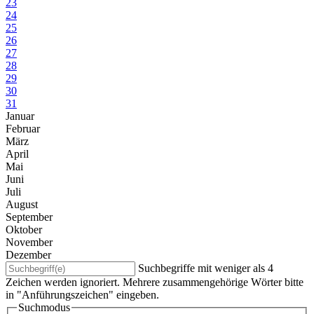
23
24
25
26
27
28
29
30
31
Januar
Februar
März
April
Mai
Juni
Juli
August
September
Oktober
November
Dezember
Suchbegriffe mit weniger als 4
Zeichen werden ignoriert. Mehrere zusammengehörige Wörter bitte
in "Anführungszeichen" eingeben.
Suchmodus