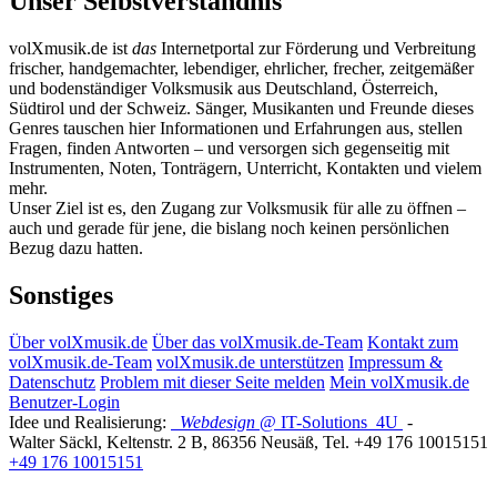
Unser Selbstverständnis
volXmusik.de ist
das
Internetportal zur Förderung und Verbreitung
frischer, handgemachter, lebendiger, ehrlicher, frecher, zeitgemäßer
und bodenständiger Volksmusik aus Deutschland, Österreich,
Südtirol und der Schweiz. Sänger, Musikanten und Freunde dieses
Genres tauschen hier Informationen und Erfahrungen aus, stellen
Fragen, finden Antworten – und versorgen sich gegenseitig mit
Instrumenten, Noten, Tonträgern, Unterricht, Kontakten und vielem
mehr.
Unser Ziel ist es, den Zugang zur Volksmusik für alle zu öffnen –
auch und gerade für jene, die bislang noch keinen persönlichen
Bezug dazu hatten.
Sonstiges
Über volXmusik.de
Über das volXmusik.de-Team
Kontakt zum
volXmusik.de-Team
volXmusik.de unterstützen
Impressum &
Datenschutz
Problem mit dieser Seite melden
Mein volXmusik.de
Benutzer-Login
Idee und Realisierung:
Webdesign
@ IT-Solutions
4U
-
Walter Säckl
,
Keltenstr. 2 B
,
86356
Neusäß
, Tel.
+49 176 10015151
+49 176 10015151