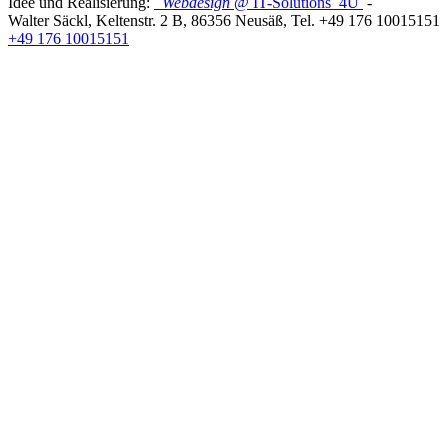
Idee und Realisierung:
Webdesign
@ IT-Solutions
4U
-
Walter Säckl
,
Keltenstr. 2 B
,
86356
Neusäß
, Tel.
+49 176 10015151
+49 176 10015151