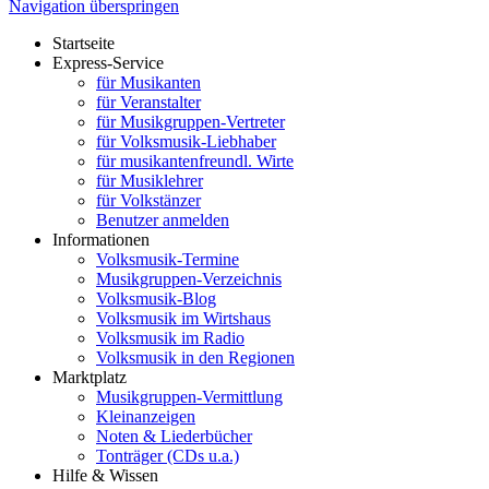
Navigation überspringen
Startseite
Express-Service
für Musikanten
für Veranstalter
für Musikgruppen-Vertreter
für Volksmusik-Liebhaber
für musikantenfreundl. Wirte
für Musiklehrer
für Volkstänzer
Benutzer anmelden
Informationen
Volksmusik-Termine
Musikgruppen-Verzeichnis
Volksmusik-Blog
Volksmusik im Wirtshaus
Volksmusik im Radio
Volksmusik in den Regionen
Marktplatz
Musikgruppen-Vermittlung
Kleinanzeigen
Noten & Liederbücher
Tonträger (CDs u.a.)
Hilfe & Wissen