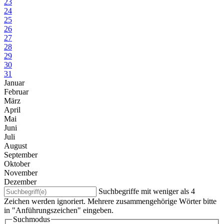
23
24
25
26
27
28
29
30
31
Januar
Februar
März
April
Mai
Juni
Juli
August
September
Oktober
November
Dezember
Suchbegriffe mit weniger als 4
Zeichen werden ignoriert. Mehrere zusammengehörige Wörter bitte
in "Anführungszeichen" eingeben.
Suchmodus