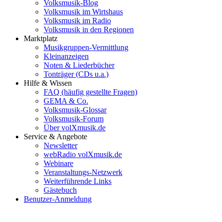
Volksmusik-Blog
Volksmusik im Wirtshaus
Volksmusik im Radio
Volksmusik in den Regionen
Marktplatz
Musikgruppen-Vermittlung
Kleinanzeigen
Noten & Liederbücher
Tonträger (CDs u.a.)
Hilfe & Wissen
FAQ (häufig gestellte Fragen)
GEMA & Co.
Volksmusik-Glossar
Volksmusik-Forum
Über volXmusik.de
Service & Angebote
Newsletter
webRadio volXmusik.de
Webinare
Veranstaltungs-Netzwerk
Weiterführende Links
Gästebuch
Benutzer-Anmeldung