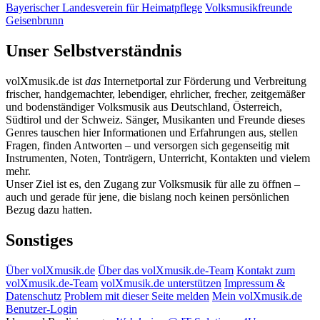
Bayerischer Landesverein für Heimatpflege
Volksmusikfreunde
Geisenbrunn
Unser Selbstverständnis
volXmusik.de ist
das
Internetportal zur Förderung und Verbreitung
frischer, handgemachter, lebendiger, ehrlicher, frecher, zeitgemäßer
und bodenständiger Volksmusik aus Deutschland, Österreich,
Südtirol und der Schweiz. Sänger, Musikanten und Freunde dieses
Genres tauschen hier Informationen und Erfahrungen aus, stellen
Fragen, finden Antworten – und versorgen sich gegenseitig mit
Instrumenten, Noten, Tonträgern, Unterricht, Kontakten und vielem
mehr.
Unser Ziel ist es, den Zugang zur Volksmusik für alle zu öffnen –
auch und gerade für jene, die bislang noch keinen persönlichen
Bezug dazu hatten.
Sonstiges
Über volXmusik.de
Über das volXmusik.de-Team
Kontakt zum
volXmusik.de-Team
volXmusik.de unterstützen
Impressum &
Datenschutz
Problem mit dieser Seite melden
Mein volXmusik.de
Benutzer-Login