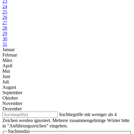
23
24
25
26
27
28
29
30
31
Januar
Februar
März
April
Mai
Juni
Juli
August
September
Oktober
November
Dezember
Suchbegriffe mit weniger als 4
Zeichen werden ignoriert. Mehrere zusammengehörige Wörter bitte
in "Anführungszeichen" eingeben.
Suchmodus