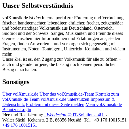
Unser Selbstverständnis
volXmusik.de ist
das
Internetportal zur Förderung und Verbreitung
frischer, handgemachter, lebendiger, ehrlicher, frecher, zeitgemäßer
und bodenständiger Volksmusik aus Deutschland, Österreich,
Südtirol und der Schweiz. Sänger, Musikanten und Freunde dieses
Genres tauschen hier Informationen und Erfahrungen aus, stellen
Fragen, finden Antworten – und versorgen sich gegenseitig mit
Instrumenten, Noten, Tonträgern, Unterricht, Kontakten und vielem
mehr.
Unser Ziel ist es, den Zugang zur Volksmusik für alle zu öffnen –
auch und gerade für jene, die bislang noch keinen persönlichen
Bezug dazu hatten.
Sonstiges
Über volXmusik.de
Über das volXmusik.de-Team
Kontakt zum
volXmusik.de-Team
volXmusik.de unterstützen
Impressum &
Datenschutz
Problem mit dieser Seite melden
Mein volXmusik.de
Benutzer-Login
Idee und Realisierung:
Webdesign
@ IT-Solutions
4U
-
Walter Säckl
,
Keltenstr. 2 B
,
86356
Neusäß
, Tel.
+49 176 10015151
+49 176 10015151