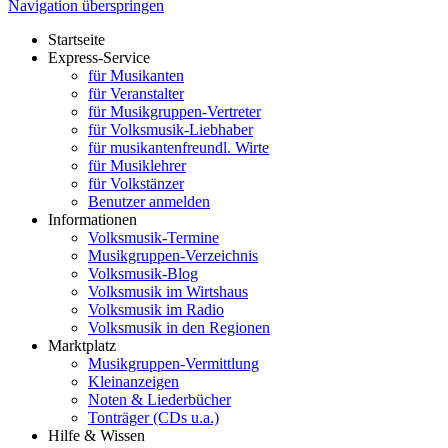
Navigation überspringen
Startseite
Express-Service
für Musikanten
für Veranstalter
für Musikgruppen-Vertreter
für Volksmusik-Liebhaber
für musikantenfreundl. Wirte
für Musiklehrer
für Volkstänzer
Benutzer anmelden
Informationen
Volksmusik-Termine
Musikgruppen-Verzeichnis
Volksmusik-Blog
Volksmusik im Wirtshaus
Volksmusik im Radio
Volksmusik in den Regionen
Marktplatz
Musikgruppen-Vermittlung
Kleinanzeigen
Noten & Liederbücher
Tonträger (CDs u.a.)
Hilfe & Wissen