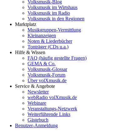
Volksmusik-Blog
Volksmusik im Wirtshaus
Volksmusik im Radio
Volksmusik in den Regionen
Marktplatz
Musikgruppen-Vermittlung
Kleinanzeigen
Noten & Liederbücher
Tonträger (CDs u.a.)
Hilfe & Wissen
FAQ (häufig gestellte Fragen)
GEMA & Co.
Volksmusik-Glossar
Volksmusik-Forum
Über volXmusik.de
Service & Angebote
Newsletter
webRadio volXmusik.de
Webinare
Veranstaltungs-Netzwerk
Weiterführende Links
Gästebuch
Benutzer-Anmeldung