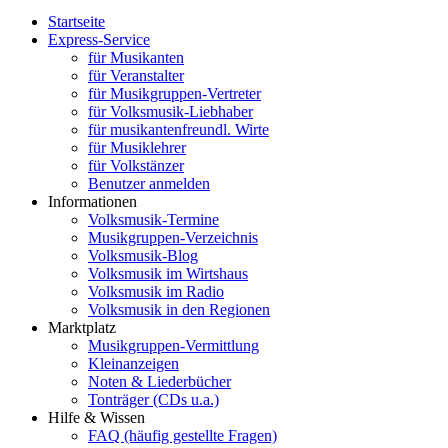
Startseite
Express-Service
für Musikanten
für Veranstalter
für Musikgruppen-Vertreter
für Volksmusik-Liebhaber
für musikantenfreundl. Wirte
für Musiklehrer
für Volkstänzer
Benutzer anmelden
Informationen
Volksmusik-Termine
Musikgruppen-Verzeichnis
Volksmusik-Blog
Volksmusik im Wirtshaus
Volksmusik im Radio
Volksmusik in den Regionen
Marktplatz
Musikgruppen-Vermittlung
Kleinanzeigen
Noten & Liederbücher
Tonträger (CDs u.a.)
Hilfe & Wissen
FAQ (häufig gestellte Fragen)