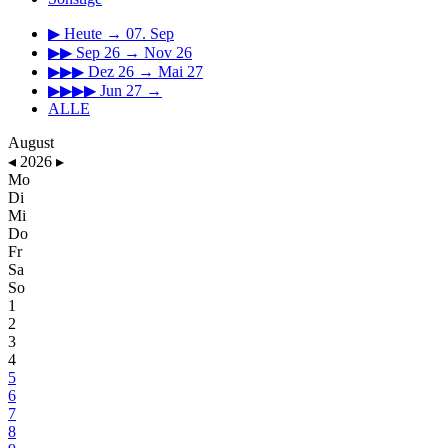
▶
Heute → 07. Sep
▶▶
Sep 26 → Nov 26
▶▶▶
Dez 26 → Mai 27
▶▶▶▶
Jun 27 →
ALLE
August
◂
2026
▸
Mo
Di
Mi
Do
Fr
Sa
So
1
2
3
4
5
6
7
8