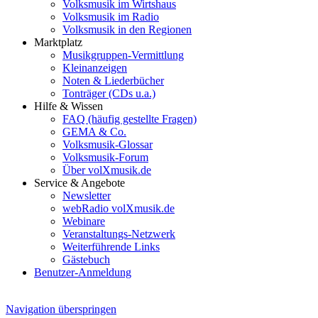
Volksmusik im Wirtshaus
Volksmusik im Radio
Volksmusik in den Regionen
Marktplatz
Musikgruppen-Vermittlung
Kleinanzeigen
Noten & Liederbücher
Tonträger (CDs u.a.)
Hilfe & Wissen
FAQ (häufig gestellte Fragen)
GEMA & Co.
Volksmusik-Glossar
Volksmusik-Forum
Über volXmusik.de
Service & Angebote
Newsletter
webRadio volXmusik.de
Webinare
Veranstaltungs-Netzwerk
Weiterführende Links
Gästebuch
Benutzer-Anmeldung
Navigation überspringen