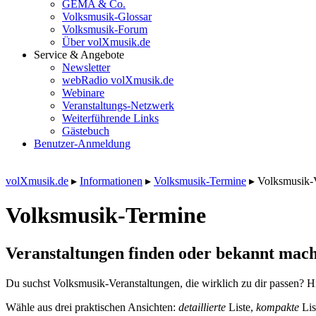
GEMA & Co.
Volksmusik-Glossar
Volksmusik-Forum
Über volXmusik.de
Service & Angebote
Newsletter
webRadio volXmusik.de
Webinare
Veranstaltungs-Netzwerk
Weiterführende Links
Gästebuch
Benutzer-Anmeldung
volXmusik.de
▸
Informationen
▸
Volksmusik-Termine
▸
Volksmusik-
Volksmusik-Termine
Veranstaltungen finden oder bekannt mach
Du suchst Volksmusik-Veranstaltungen, die wirklich zu dir passen? Hi
Wähle aus drei praktischen Ansichten:
detaillierte
Liste,
kompakte
Lis