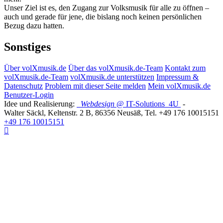
Unser Ziel ist es, den Zugang zur Volksmusik für alle zu öffnen –
auch und gerade für jene, die bislang noch keinen persönlichen
Bezug dazu hatten.
Sonstiges
Über volXmusik.de
Über das volXmusik.de-Team
Kontakt zum
volXmusik.de-Team
volXmusik.de unterstützen
Impressum &
Datenschutz
Problem mit dieser Seite melden
Mein volXmusik.de
Benutzer-Login
Idee und Realisierung:
Webdesign
@ IT-Solutions
4U
-
Walter Säckl
,
Keltenstr. 2 B
,
86356
Neusäß
, Tel.
+49 176 10015151
+49 176 10015151