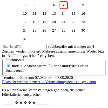
3
4
5
6
7
8
9
10
11
12
13
14
15
16
17
18
19
20
21
22
23
24
25
26
27
28
29
30
31
Suchbegriffe mit weniger als 4
Zeichen werden ignoriert. Mehrere zusammengehörige Wörter bitte
in "Anführungszeichen" eingeben.
Suchmodus
finde
alle
Suchbegriffe
finde
mindestens einen
Suchbegriff
Termine im Zeitraum 07.08.2026 - 07.09.2026
Ansicht wechseln zu: Alle Veranstaltungsdetails ausgeklappt
Es wurden keine Veranstaltungen gefunden, die deinen
Filterkriterien entsprechen.
⎯⎯⎯⎯⎯ ❖ ❖ ❖ ❖ ❖ ⎯⎯⎯⎯⎯