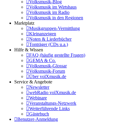
Volksmusik-Blog
Volksmusik im Wirtshaus
Volksmusik im Radio
Volksmusik in den Regionen
Marktplatz
Musikgruppen-Vermittlung
Kleinanzeigen
Noten & Liederbücher
Tonträger (CDs u.a.)
Hilfe & Wissen
FAQ (häufig gestellte Fragen)
GEMA & Co.
Volksmusik-Glossar
Volksmusik-Forum
Über volXmusik.de
Service & Angebote
Newsletter
webRadio volXmusik.de
Webinare
Veranstaltungs-Netzwerk
Weiterführende Links
Gästebuch
Benutzer-Anmeldung