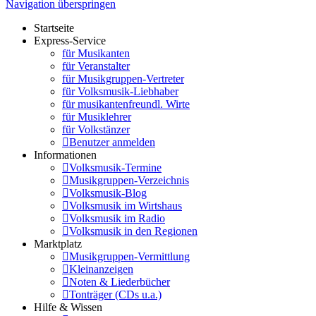
Navigation überspringen
Startseite
Express-Service
für Musikanten
für Veranstalter
für Musikgruppen-Vertreter
für Volksmusik-Liebhaber
für musikantenfreundl. Wirte
für Musiklehrer
für Volkstänzer
Benutzer anmelden
Informationen
Volksmusik-Termine
Musikgruppen-Verzeichnis
Volksmusik-Blog
Volksmusik im Wirtshaus
Volksmusik im Radio
Volksmusik in den Regionen
Marktplatz
Musikgruppen-Vermittlung
Kleinanzeigen
Noten & Liederbücher
Tonträger (CDs u.a.)
Hilfe & Wissen