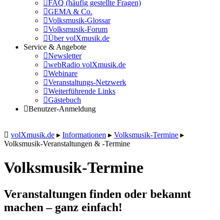
FAQ (häufig gestellte Fragen)
GEMA & Co.
Volksmusik-Glossar
Volksmusik-Forum
Über volXmusik.de
Service & Angebote
Newsletter
webRadio volXmusik.de
Webinare
Veranstaltungs-Netzwerk
Weiterführende Links
Gästebuch
Benutzer-Anmeldung
volXmusik.de
▸
Informationen
▸
Volksmusik-Termine
▸
Volksmusik-Veranstaltungen & -Termine
Volksmusik-Termine
Veranstaltungen finden oder bekannt
machen – ganz einfach!