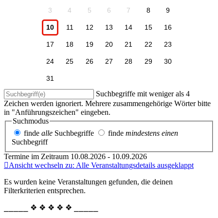
3
4
5
6
7
8
9
10
11
12
13
14
15
16
17
18
19
20
21
22
23
24
25
26
27
28
29
30
31
Suchbegriffe mit weniger als 4
Zeichen werden ignoriert. Mehrere zusammengehörige Wörter bitte
in "Anführungszeichen" eingeben.
Suchmodus
finde
alle
Suchbegriffe
finde
mindestens einen
Suchbegriff
Termine im Zeitraum 10.08.2026 - 10.09.2026
Ansicht wechseln zu: Alle Veranstaltungsdetails ausgeklappt
Es wurden keine Veranstaltungen gefunden, die deinen
Filterkriterien entsprechen.
⎯⎯⎯⎯⎯ ❖ ❖ ❖ ❖ ❖ ⎯⎯⎯⎯⎯