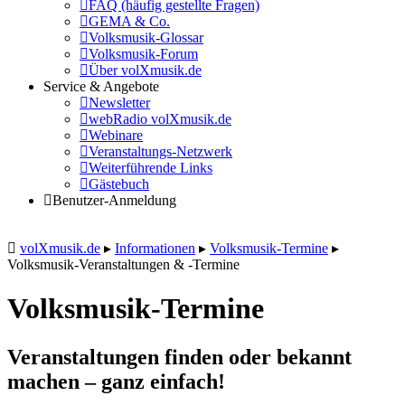
FAQ (häufig gestellte Fragen)
GEMA & Co.
Volksmusik-Glossar
Volksmusik-Forum
Über volXmusik.de
Service & Angebote
Newsletter
webRadio volXmusik.de
Webinare
Veranstaltungs-Netzwerk
Weiterführende Links
Gästebuch
Benutzer-Anmeldung
volXmusik.de
▸
Informationen
▸
Volksmusik-Termine
▸
Volksmusik-Veranstaltungen & -Termine
Volksmusik-Termine
Veranstaltungen finden oder bekannt
machen – ganz einfach!