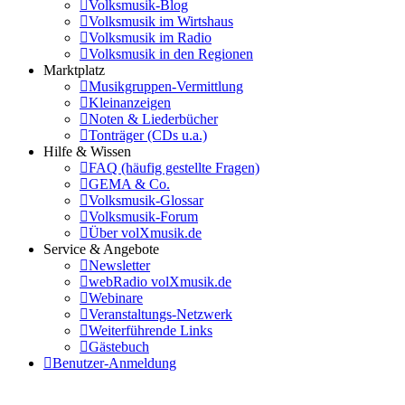
Volksmusik-Blog
Volksmusik im Wirtshaus
Volksmusik im Radio
Volksmusik in den Regionen
Marktplatz
Musikgruppen-Vermittlung
Kleinanzeigen
Noten & Liederbücher
Tonträger (CDs u.a.)
Hilfe & Wissen
FAQ (häufig gestellte Fragen)
GEMA & Co.
Volksmusik-Glossar
Volksmusik-Forum
Über volXmusik.de
Service & Angebote
Newsletter
webRadio volXmusik.de
Webinare
Veranstaltungs-Netzwerk
Weiterführende Links
Gästebuch
Benutzer-Anmeldung