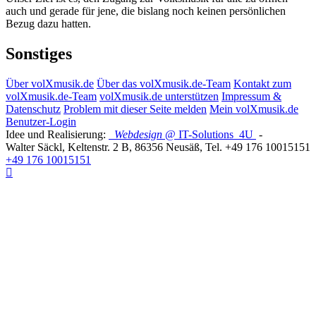
auch und gerade für jene, die bislang noch keinen persönlichen
Bezug dazu hatten.
Sonstiges
Über volXmusik.de
Über das volXmusik.de-Team
Kontakt zum
volXmusik.de-Team
volXmusik.de unterstützen
Impressum &
Datenschutz
Problem mit dieser Seite melden
Mein volXmusik.de
Benutzer-Login
Idee und Realisierung:
Webdesign
@ IT-Solutions
4U
-
Walter Säckl
,
Keltenstr. 2 B
,
86356
Neusäß
, Tel.
+49 176 10015151
+49 176 10015151