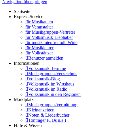
Navigation überspringen
Startseite
Express-Service
für Musikanten
für Veranstalter
für Musikgruppen-Vertreter
für Volksmusik-Liebhaber
für musikantenfreundl. Wirte
für Musiklehrer
für Volkstänzer
Benutzer anmelden
Informationen
Volksmusik-Termine
Musikgruppen-Verzeichnis
Volksmusik-Blog
Volksmusik im Wirtshaus
Volksmusik im Radio
Volksmusik in den Regionen
Marktplatz
Musikgruppen-Vermittlung
Kleinanzeigen
Noten & Liederbücher
Tonträger (CDs u.a.)
Hilfe & Wissen