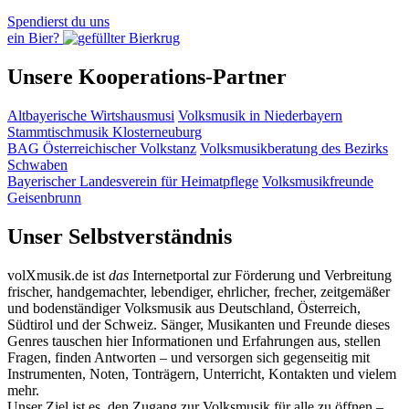
Spendierst du uns
ein Bier?
Unsere Kooperations-Partner
Altbayerische Wirtshausmusi
Volksmusik in Niederbayern
Stammtischmusik Klosterneuburg
BAG Österreichischer Volkstanz
Volksmusikberatung des Bezirks
Schwaben
Bayerischer Landesverein für Heimatpflege
Volksmusikfreunde
Geisenbrunn
Unser Selbstverständnis
volXmusik.de ist
das
Internetportal zur Förderung und Verbreitung
frischer, handgemachter, lebendiger, ehrlicher, frecher, zeitgemäßer
und bodenständiger Volksmusik aus Deutschland, Österreich,
Südtirol und der Schweiz. Sänger, Musikanten und Freunde dieses
Genres tauschen hier Informationen und Erfahrungen aus, stellen
Fragen, finden Antworten – und versorgen sich gegenseitig mit
Instrumenten, Noten, Tonträgern, Unterricht, Kontakten und vielem
mehr.
Unser Ziel ist es, den Zugang zur Volksmusik für alle zu öffnen –