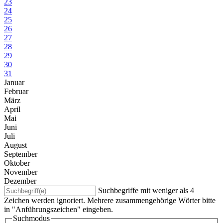
23
24
25
26
27
28
29
30
31
Januar
Februar
März
April
Mai
Juni
Juli
August
September
Oktober
November
Dezember
Suchbegriffe mit weniger als 4
Zeichen werden ignoriert. Mehrere zusammengehörige Wörter bitte
in "Anführungszeichen" eingeben.
Suchmodus