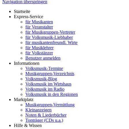
Navigation überspringen
Startseite
Express-Service
für Musikanten
für Veranstalter
für Musikgruppen-Vertreter
für Volksmusik-Liebhaber
für musikantenfreundl. Wirte
für Musiklehrer
für Volkstänzer
Benutzer anmelden
Informationen
Volksmusik-Termine
Musikgruppen-Verzeichnis
Volksmusik-Blog
Volksmusik im Wirtshaus
Volksmusik im Radio
Volksmusik in den Regionen
Marktplatz
Musikgruppen-Vermittlung
Kleinanzeigen
Noten & Liederbücher
Tonträger (CDs u.a.)
Hilfe & Wissen