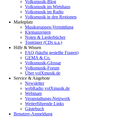
Volksmusik-Blog
Volksmusik im Wirtshaus
Volksmusik im Radio
Volksmusik in den Regionen
Marktplatz
Musikgruppen-Vermittlung
Kleinanzeigen
Noten & Liederbücher
Tonträger (CDs u.a.)
Hilfe & Wissen
FAQ (häufig gestellte Fragen)
GEMA & Co.
Volksmusik-Glossar
Volksmusik-Forum
Über volXmusik.de
Service & Angebote
Newsletter
webRadio volXmusik.de
Webinare
Veranstaltungs-Netzwerk
Weiterführende Links
Gästebuch
Benutzer-Anmeldung