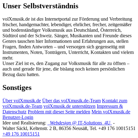
Unser Selbstverständnis
volXmusik.de ist
das
Internetportal zur Förderung und Verbreitung
frischer, handgemachter, lebendiger, ehrlicher, frecher, zeitgemäßer
und bodenständiger Volksmusik aus Deutschland, Österreich,
Südtirol und der Schweiz. Sänger, Musikanten und Freunde dieses
Genres tauschen hier Informationen und Erfahrungen aus, stellen
Fragen, finden Antworten – und versorgen sich gegenseitig mit
Instrumenten, Noten, Tonträgern, Unterricht, Kontakten und vielem
mehr.
Unser Ziel ist es, den Zugang zur Volksmusik für alle zu öffnen –
auch und gerade für jene, die bislang noch keinen persönlichen
Bezug dazu hatten.
Sonstiges
Über volXmusik.de
Über das volXmusik.de-Team
Kontakt zum
volXmusik.de-Team
volXmusik.de unterstützen
Impressum &
Datenschutz
Problem mit dieser Seite melden
Mein volXmusik.de
Benutzer-Login
Idee und Realisierung:
Webdesign
@ IT-Solutions
4U
-
Walter Säckl
,
Keltenstr. 2 B
,
86356
Neusäß
, Tel.
+49 176 10015151
+49 176 10015151