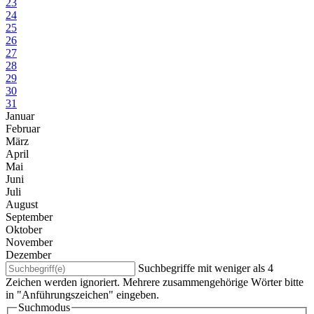
23
24
25
26
27
28
29
30
31
Januar
Februar
März
April
Mai
Juni
Juli
August
September
Oktober
November
Dezember
Suchbegriffe mit weniger als 4
Zeichen werden ignoriert. Mehrere zusammengehörige Wörter bitte
in "Anführungszeichen" eingeben.
Suchmodus