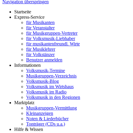
Navigation überspringen
Startseite
Express-Service
für Musikanten
für Veranstalter
für Musikgruppen-Vertreter
für Volksmusik-Liebhaber
für musikantenfreundl. Wirte
für Musiklehrer
für Volkstänzer
Benutzer anmelden
Informationen
Volksmusik-Termine
Musikgruppen-Verzeichnis
Volksmusik-Blog
Volksmusik im Wirtshaus
Volksmusik im Radio
Volksmusik in den Regionen
Marktplatz
Musikgruppen-Vermittlung
Kleinanzeigen
Noten & Liederbücher
Tonträger (CDs u.a.)
Hilfe & Wissen