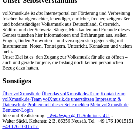
Unser Selbstverständnis
volXmusik.de ist
das
Internetportal zur Förderung und Verbreitung
frischer, handgemachter, lebendiger, ehrlicher, frecher, zeitgemäßer
und bodenständiger Volksmusik aus Deutschland, Österreich,
Südtirol und der Schweiz. Sänger, Musikanten und Freunde dieses
Genres tauschen hier Informationen und Erfahrungen aus, stellen
Fragen, finden Antworten – und versorgen sich gegenseitig mit
Instrumenten, Noten, Tonträgern, Unterricht, Kontakten und vielem
mehr.
Unser Ziel ist es, den Zugang zur Volksmusik für alle zu öffnen –
auch und gerade für jene, die bislang noch keinen persönlichen
Bezug dazu hatten.
Sonstiges
Über volXmusik.de
Über das volXmusik.de-Team
Kontakt zum
volXmusik.de-Team
volXmusik.de unterstützen
Impressum &
Datenschutz
Problem mit dieser Seite melden
Mein volXmusik.de
Benutzer-Login
Idee und Realisierung:
Webdesign
@ IT-Solutions
4U
-
Walter Säckl
,
Keltenstr. 2 B
,
86356
Neusäß
, Tel.
+49 176 10015151
+49 176 10015151