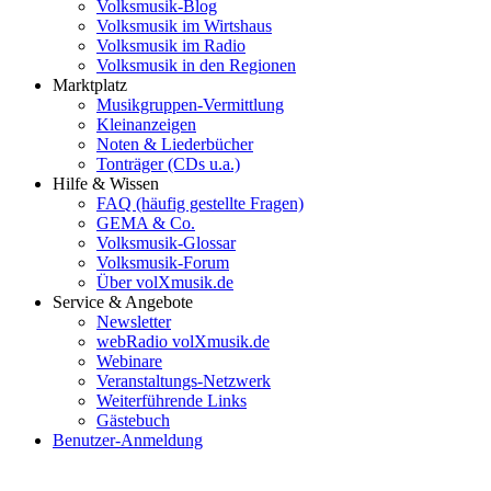
Volksmusik-Blog
Volksmusik im Wirtshaus
Volksmusik im Radio
Volksmusik in den Regionen
Marktplatz
Musikgruppen-Vermittlung
Kleinanzeigen
Noten & Liederbücher
Tonträger (CDs u.a.)
Hilfe & Wissen
FAQ (häufig gestellte Fragen)
GEMA & Co.
Volksmusik-Glossar
Volksmusik-Forum
Über volXmusik.de
Service & Angebote
Newsletter
webRadio volXmusik.de
Webinare
Veranstaltungs-Netzwerk
Weiterführende Links
Gästebuch
Benutzer-Anmeldung