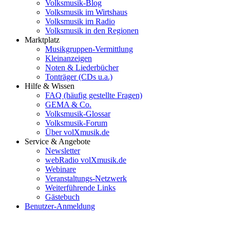
Volksmusik-Blog
Volksmusik im Wirtshaus
Volksmusik im Radio
Volksmusik in den Regionen
Marktplatz
Musikgruppen-Vermittlung
Kleinanzeigen
Noten & Liederbücher
Tonträger (CDs u.a.)
Hilfe & Wissen
FAQ (häufig gestellte Fragen)
GEMA & Co.
Volksmusik-Glossar
Volksmusik-Forum
Über volXmusik.de
Service & Angebote
Newsletter
webRadio volXmusik.de
Webinare
Veranstaltungs-Netzwerk
Weiterführende Links
Gästebuch
Benutzer-Anmeldung