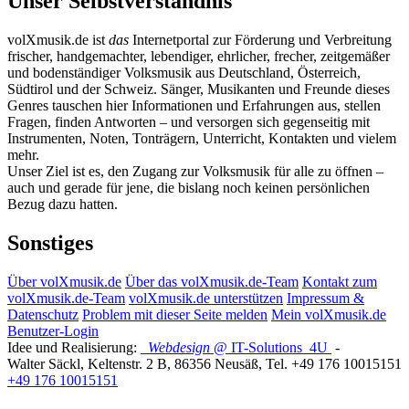
Unser Selbstverständnis
volXmusik.de ist
das
Internetportal zur Förderung und Verbreitung
frischer, handgemachter, lebendiger, ehrlicher, frecher, zeitgemäßer
und bodenständiger Volksmusik aus Deutschland, Österreich,
Südtirol und der Schweiz. Sänger, Musikanten und Freunde dieses
Genres tauschen hier Informationen und Erfahrungen aus, stellen
Fragen, finden Antworten – und versorgen sich gegenseitig mit
Instrumenten, Noten, Tonträgern, Unterricht, Kontakten und vielem
mehr.
Unser Ziel ist es, den Zugang zur Volksmusik für alle zu öffnen –
auch und gerade für jene, die bislang noch keinen persönlichen
Bezug dazu hatten.
Sonstiges
Über volXmusik.de
Über das volXmusik.de-Team
Kontakt zum
volXmusik.de-Team
volXmusik.de unterstützen
Impressum &
Datenschutz
Problem mit dieser Seite melden
Mein volXmusik.de
Benutzer-Login
Idee und Realisierung:
Webdesign
@ IT-Solutions
4U
-
Walter Säckl
,
Keltenstr. 2 B
,
86356
Neusäß
, Tel.
+49 176 10015151
+49 176 10015151