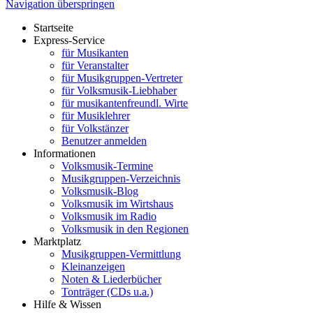
Navigation überspringen
Startseite
Express-Service
für Musikanten
für Veranstalter
für Musikgruppen-Vertreter
für Volksmusik-Liebhaber
für musikantenfreundl. Wirte
für Musiklehrer
für Volkstänzer
Benutzer anmelden
Informationen
Volksmusik-Termine
Musikgruppen-Verzeichnis
Volksmusik-Blog
Volksmusik im Wirtshaus
Volksmusik im Radio
Volksmusik in den Regionen
Marktplatz
Musikgruppen-Vermittlung
Kleinanzeigen
Noten & Liederbücher
Tonträger (CDs u.a.)
Hilfe & Wissen