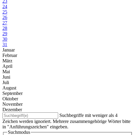
23
24
25
26
27
28
29
30
31
Januar
Februar
März
April
Mai
Juni
Juli
August
September
Oktober
November
Dezember
Suchbegriffe mit weniger als 4
Zeichen werden ignoriert. Mehrere zusammengehörige Wörter bitte
in "Anführungszeichen" eingeben.
Suchmodus