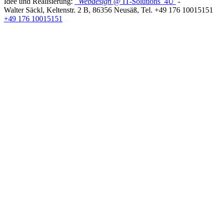
Idee und Realisierung:
Webdesign
@ IT-Solutions
4U
-
Walter Säckl
,
Keltenstr. 2 B
,
86356
Neusäß
, Tel.
+49 176 10015151
+49 176 10015151