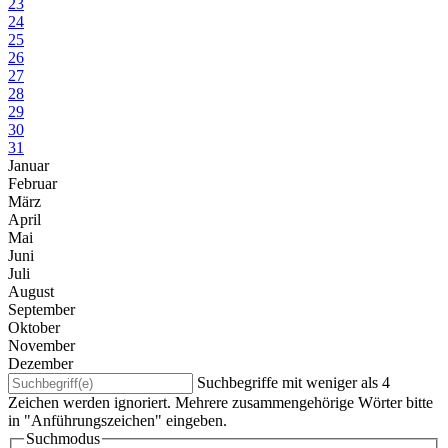
23
24
25
26
27
28
29
30
31
Januar
Februar
März
April
Mai
Juni
Juli
August
September
Oktober
November
Dezember
Suchbegriffe mit weniger als 4
Zeichen werden ignoriert. Mehrere zusammengehörige Wörter bitte
in "Anführungszeichen" eingeben.
Suchmodus