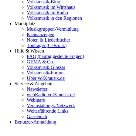
Volksmusik-Blog
Volksmusik im Wirtshaus
Volksmusik im Radio
Volksmusik in den Regionen
Marktplatz
Musikgruppen-Vermittlung
Kleinanzeigen
Noten & Liederbücher
Tonträger (CDs u.a.)
Hilfe & Wissen
FAQ (häufig gestellte Fragen)
GEMA & Co.
Volksmusik-Glossar
Volksmusik-Forum
Über volXmusik.de
Service & Angebote
Newsletter
webRadio volXmusik.de
Webinare
Veranstaltungs-Netzwerk
Weiterführende Links
Gästebuch
Benutzer-Anmeldung