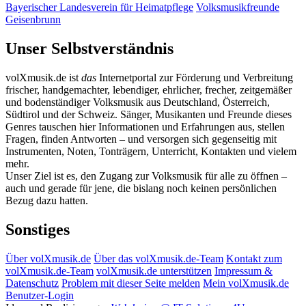
Bayerischer Landesverein für Heimatpflege
Volksmusikfreunde
Geisenbrunn
Unser Selbstverständnis
volXmusik.de ist
das
Internetportal zur Förderung und Verbreitung
frischer, handgemachter, lebendiger, ehrlicher, frecher, zeitgemäßer
und bodenständiger Volksmusik aus Deutschland, Österreich,
Südtirol und der Schweiz. Sänger, Musikanten und Freunde dieses
Genres tauschen hier Informationen und Erfahrungen aus, stellen
Fragen, finden Antworten – und versorgen sich gegenseitig mit
Instrumenten, Noten, Tonträgern, Unterricht, Kontakten und vielem
mehr.
Unser Ziel ist es, den Zugang zur Volksmusik für alle zu öffnen –
auch und gerade für jene, die bislang noch keinen persönlichen
Bezug dazu hatten.
Sonstiges
Über volXmusik.de
Über das volXmusik.de-Team
Kontakt zum
volXmusik.de-Team
volXmusik.de unterstützen
Impressum &
Datenschutz
Problem mit dieser Seite melden
Mein volXmusik.de
Benutzer-Login