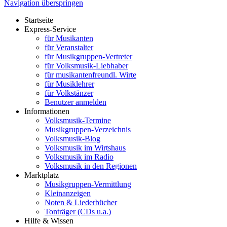
Navigation überspringen
Startseite
Express-Service
für Musikanten
für Veranstalter
für Musikgruppen-Vertreter
für Volksmusik-Liebhaber
für musikantenfreundl. Wirte
für Musiklehrer
für Volkstänzer
Benutzer anmelden
Informationen
Volksmusik-Termine
Musikgruppen-Verzeichnis
Volksmusik-Blog
Volksmusik im Wirtshaus
Volksmusik im Radio
Volksmusik in den Regionen
Marktplatz
Musikgruppen-Vermittlung
Kleinanzeigen
Noten & Liederbücher
Tonträger (CDs u.a.)
Hilfe & Wissen