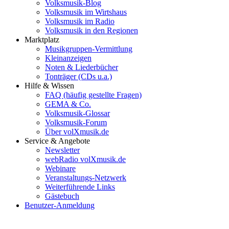
Volksmusik-Blog
Volksmusik im Wirtshaus
Volksmusik im Radio
Volksmusik in den Regionen
Marktplatz
Musikgruppen-Vermittlung
Kleinanzeigen
Noten & Liederbücher
Tonträger (CDs u.a.)
Hilfe & Wissen
FAQ (häufig gestellte Fragen)
GEMA & Co.
Volksmusik-Glossar
Volksmusik-Forum
Über volXmusik.de
Service & Angebote
Newsletter
webRadio volXmusik.de
Webinare
Veranstaltungs-Netzwerk
Weiterführende Links
Gästebuch
Benutzer-Anmeldung