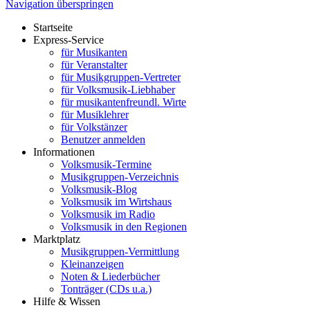
Navigation überspringen
Startseite
Express-Service
für Musikanten
für Veranstalter
für Musikgruppen-Vertreter
für Volksmusik-Liebhaber
für musikantenfreundl. Wirte
für Musiklehrer
für Volkstänzer
Benutzer anmelden
Informationen
Volksmusik-Termine
Musikgruppen-Verzeichnis
Volksmusik-Blog
Volksmusik im Wirtshaus
Volksmusik im Radio
Volksmusik in den Regionen
Marktplatz
Musikgruppen-Vermittlung
Kleinanzeigen
Noten & Liederbücher
Tonträger (CDs u.a.)
Hilfe & Wissen