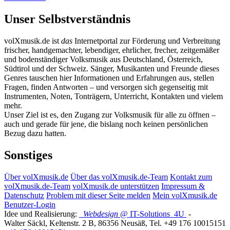
Unser Selbstverständnis
volXmusik.de ist
das
Internetportal zur Förderung und Verbreitung
frischer, handgemachter, lebendiger, ehrlicher, frecher, zeitgemäßer
und bodenständiger Volksmusik aus Deutschland, Österreich,
Südtirol und der Schweiz. Sänger, Musikanten und Freunde dieses
Genres tauschen hier Informationen und Erfahrungen aus, stellen
Fragen, finden Antworten – und versorgen sich gegenseitig mit
Instrumenten, Noten, Tonträgern, Unterricht, Kontakten und vielem
mehr.
Unser Ziel ist es, den Zugang zur Volksmusik für alle zu öffnen –
auch und gerade für jene, die bislang noch keinen persönlichen
Bezug dazu hatten.
Sonstiges
Über volXmusik.de
Über das volXmusik.de-Team
Kontakt zum
volXmusik.de-Team
volXmusik.de unterstützen
Impressum &
Datenschutz
Problem mit dieser Seite melden
Mein volXmusik.de
Benutzer-Login
Idee und Realisierung:
Webdesign
@ IT-Solutions
4U
-
Walter Säckl
,
Keltenstr. 2 B
,
86356
Neusäß
, Tel.
+49 176 10015151