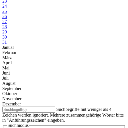
23
24
25
26
27
28
29
30
31
Januar
Februar
März
April
Mai
Juni
Juli
August
September
Oktober
November
Dezember
Suchbegriffe mit weniger als 4
Zeichen werden ignoriert. Mehrere zusammengehörige Wörter bitte
in "Anführungszeichen" eingeben.
Suchmodus