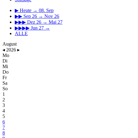
▶
Heute → 08. Sep
▶▶
Sep 26 → Nov 26
▶▶▶
Dez 26 → Mai 27
▶▶▶▶
Jun 27 →
ALLE
August
◂
2026
▸
Mo
Di
Mi
Do
Fr
Sa
So
1
2
3
4
5
6
7
8