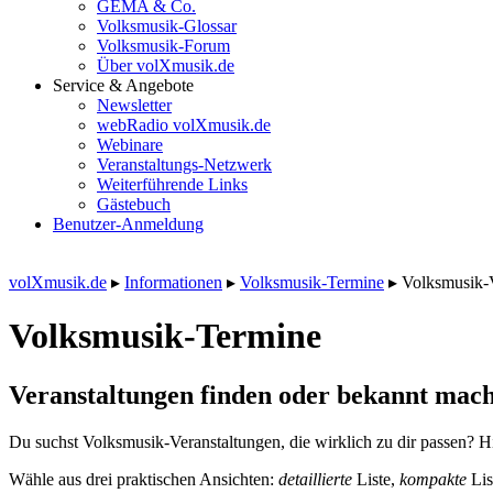
GEMA & Co.
Volksmusik-Glossar
Volksmusik-Forum
Über volXmusik.de
Service & Angebote
Newsletter
webRadio volXmusik.de
Webinare
Veranstaltungs-Netzwerk
Weiterführende Links
Gästebuch
Benutzer-Anmeldung
volXmusik.de
▸
Informationen
▸
Volksmusik-Termine
▸
Volksmusik-
Volksmusik-Termine
Veranstaltungen finden oder bekannt mach
Du suchst Volksmusik-Veranstaltungen, die wirklich zu dir passen? Hi
Wähle aus drei praktischen Ansichten:
detaillierte
Liste,
kompakte
Lis