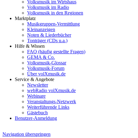
Volksmusik im Wirtshaus
Volksmusik im Radio
Volksmusik in den Regionen
Marktplatz
Musikgruppen-Vermittlung
Kleinanzeigen
Noten & Liederbücher
Tonträger (CDs u.a.)
Hilfe & Wissen
FAQ (häufig gestellte Fragen)
GEMA & Co.
Volksmusik-Glossar
Volksmusik-Forum
Über volXmusik.de
Service & Angebote
Newsletter
webRadio volXmusik.de
Webinare
Veranstaltungs-Netzwerk
Weiterführende Links
Gästebuch
Benutzer-Anmeldung
Navigation überspringen