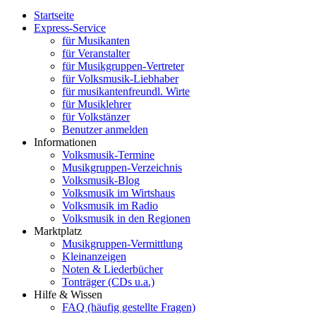
Startseite
Express-Service
für Musikanten
für Veranstalter
für Musikgruppen-Vertreter
für Volksmusik-Liebhaber
für musikantenfreundl. Wirte
für Musiklehrer
für Volkstänzer
Benutzer anmelden
Informationen
Volksmusik-Termine
Musikgruppen-Verzeichnis
Volksmusik-Blog
Volksmusik im Wirtshaus
Volksmusik im Radio
Volksmusik in den Regionen
Marktplatz
Musikgruppen-Vermittlung
Kleinanzeigen
Noten & Liederbücher
Tonträger (CDs u.a.)
Hilfe & Wissen
FAQ (häufig gestellte Fragen)