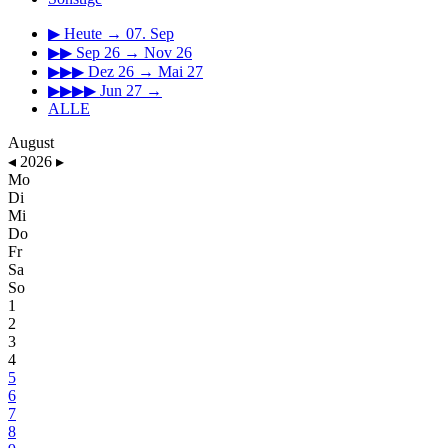
▶
Heute → 07. Sep
▶▶
Sep 26 → Nov 26
▶▶▶
Dez 26 → Mai 27
▶▶▶▶
Jun 27 →
ALLE
August
◂
2026
▸
Mo
Di
Mi
Do
Fr
Sa
So
1
2
3
4
5
6
7
8