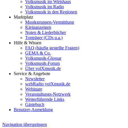
Volksmusik im Wirtshaus
Volksmusik im Radio
Volksmusik in den Regionen
Marktplatz
Musikgruppen-Vermittlung
Kleinanzeigen
Noten & Liederbücher
Tonträger (CDs u.a.)
Hilfe & Wissen
FAQ (häufig gestellte Fragen)
GEMA & Co.
Volksmusik-Glossar
Volksmusik-Forum
Über volXmusik.de
Service & Angebote
Newsletter
webRadio volXmusik.de
Webinare
Veranstaltungs-Netzwerk
Weiterführende Links
Gästebuch
Benutzer-Anmeldung
Navigation überspringen