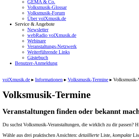
GEMA & Co.
Volksmusik-Glossar
Volksmusik-Forum
Über volXmusik.de
Service & Angebote
Newsletter
webRadio volXmusik.de
Webinare
Veranstaltungs-Netzwerk
Weiterführende Links
Gästebuch
Benutzer-Anmeldung
volXmusik.de
▸
Informationen
▸
Volksmusik-Termine
▸
Volksmusik-
Volksmusik-Termine
Veranstaltungen finden oder bekannt mach
Du suchst Volksmusik-Veranstaltungen, die wirklich zu dir passen? Hi
Wähle aus drei praktischen Ansichten:
detaillierte
Liste,
kompakte
Lis