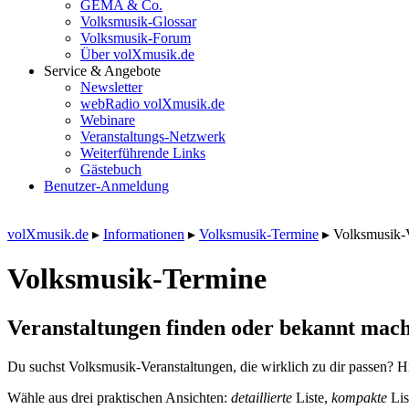
GEMA & Co.
Volksmusik-Glossar
Volksmusik-Forum
Über volXmusik.de
Service & Angebote
Newsletter
webRadio volXmusik.de
Webinare
Veranstaltungs-Netzwerk
Weiterführende Links
Gästebuch
Benutzer-Anmeldung
volXmusik.de
▸
Informationen
▸
Volksmusik-Termine
▸
Volksmusik-
Volksmusik-Termine
Veranstaltungen finden oder bekannt mach
Du suchst Volksmusik-Veranstaltungen, die wirklich zu dir passen? Hi
Wähle aus drei praktischen Ansichten:
detaillierte
Liste,
kompakte
Lis