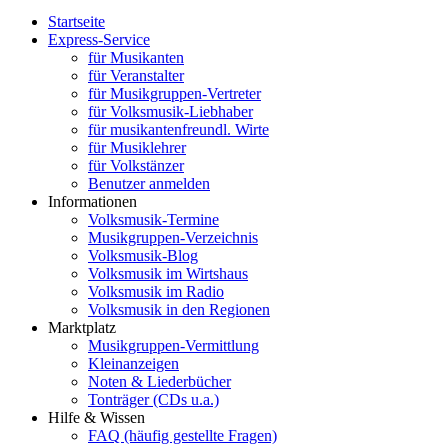
Startseite
Express-Service
für Musikanten
für Veranstalter
für Musikgruppen-Vertreter
für Volksmusik-Liebhaber
für musikantenfreundl. Wirte
für Musiklehrer
für Volkstänzer
Benutzer anmelden
Informationen
Volksmusik-Termine
Musikgruppen-Verzeichnis
Volksmusik-Blog
Volksmusik im Wirtshaus
Volksmusik im Radio
Volksmusik in den Regionen
Marktplatz
Musikgruppen-Vermittlung
Kleinanzeigen
Noten & Liederbücher
Tonträger (CDs u.a.)
Hilfe & Wissen
FAQ (häufig gestellte Fragen)