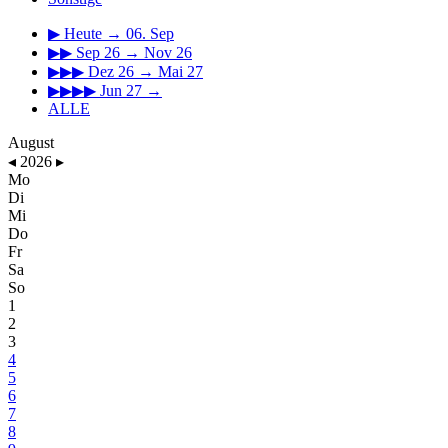
▶
Heute → 06. Sep
▶▶
Sep 26 → Nov 26
▶▶▶
Dez 26 → Mai 27
▶▶▶▶
Jun 27 →
ALLE
August
◂
2026
▸
Mo
Di
Mi
Do
Fr
Sa
So
1
2
3
4
5
6
7
8