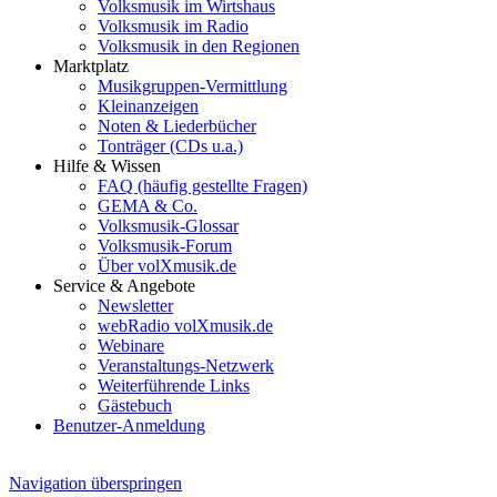
Volksmusik im Wirtshaus
Volksmusik im Radio
Volksmusik in den Regionen
Marktplatz
Musikgruppen-Vermittlung
Kleinanzeigen
Noten & Liederbücher
Tonträger (CDs u.a.)
Hilfe & Wissen
FAQ (häufig gestellte Fragen)
GEMA & Co.
Volksmusik-Glossar
Volksmusik-Forum
Über volXmusik.de
Service & Angebote
Newsletter
webRadio volXmusik.de
Webinare
Veranstaltungs-Netzwerk
Weiterführende Links
Gästebuch
Benutzer-Anmeldung
Navigation überspringen