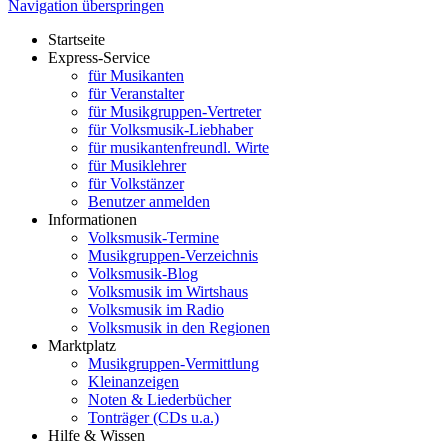
Navigation überspringen
Startseite
Express-Service
für Musikanten
für Veranstalter
für Musikgruppen-Vertreter
für Volksmusik-Liebhaber
für musikantenfreundl. Wirte
für Musiklehrer
für Volkstänzer
Benutzer anmelden
Informationen
Volksmusik-Termine
Musikgruppen-Verzeichnis
Volksmusik-Blog
Volksmusik im Wirtshaus
Volksmusik im Radio
Volksmusik in den Regionen
Marktplatz
Musikgruppen-Vermittlung
Kleinanzeigen
Noten & Liederbücher
Tonträger (CDs u.a.)
Hilfe & Wissen