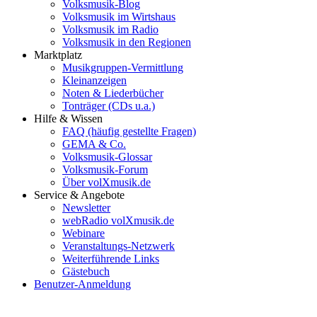
Volksmusik-Blog
Volksmusik im Wirtshaus
Volksmusik im Radio
Volksmusik in den Regionen
Marktplatz
Musikgruppen-Vermittlung
Kleinanzeigen
Noten & Liederbücher
Tonträger (CDs u.a.)
Hilfe & Wissen
FAQ (häufig gestellte Fragen)
GEMA & Co.
Volksmusik-Glossar
Volksmusik-Forum
Über volXmusik.de
Service & Angebote
Newsletter
webRadio volXmusik.de
Webinare
Veranstaltungs-Netzwerk
Weiterführende Links
Gästebuch
Benutzer-Anmeldung