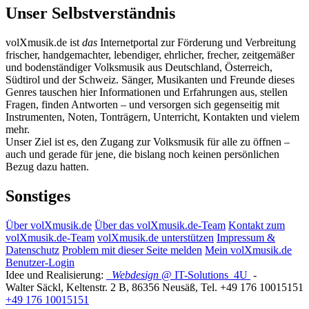
Unser Selbstverständnis
volXmusik.de ist
das
Internetportal zur Förderung und Verbreitung
frischer, handgemachter, lebendiger, ehrlicher, frecher, zeitgemäßer
und bodenständiger Volksmusik aus Deutschland, Österreich,
Südtirol und der Schweiz. Sänger, Musikanten und Freunde dieses
Genres tauschen hier Informationen und Erfahrungen aus, stellen
Fragen, finden Antworten – und versorgen sich gegenseitig mit
Instrumenten, Noten, Tonträgern, Unterricht, Kontakten und vielem
mehr.
Unser Ziel ist es, den Zugang zur Volksmusik für alle zu öffnen –
auch und gerade für jene, die bislang noch keinen persönlichen
Bezug dazu hatten.
Sonstiges
Über volXmusik.de
Über das volXmusik.de-Team
Kontakt zum
volXmusik.de-Team
volXmusik.de unterstützen
Impressum &
Datenschutz
Problem mit dieser Seite melden
Mein volXmusik.de
Benutzer-Login
Idee und Realisierung:
Webdesign
@ IT-Solutions
4U
-
Walter Säckl
,
Keltenstr. 2 B
,
86356
Neusäß
, Tel.
+49 176 10015151
+49 176 10015151