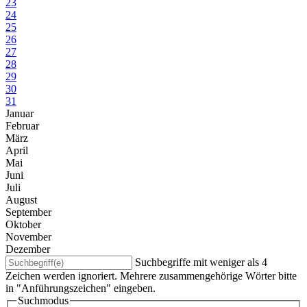
23
24
25
26
27
28
29
30
31
Januar
Februar
März
April
Mai
Juni
Juli
August
September
Oktober
November
Dezember
Suchbegriffe mit weniger als 4
Zeichen werden ignoriert. Mehrere zusammengehörige Wörter bitte
in "Anführungszeichen" eingeben.
Suchmodus