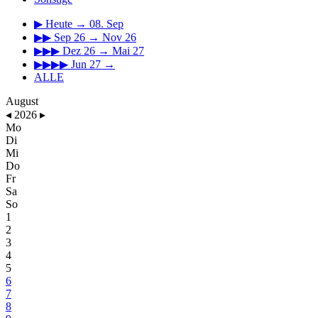
▶
Heute → 08. Sep
▶▶
Sep 26 → Nov 26
▶▶▶
Dez 26 → Mai 27
▶▶▶▶
Jun 27 →
ALLE
August
◂
2026
▸
Mo
Di
Mi
Do
Fr
Sa
So
1
2
3
4
5
6
7
8