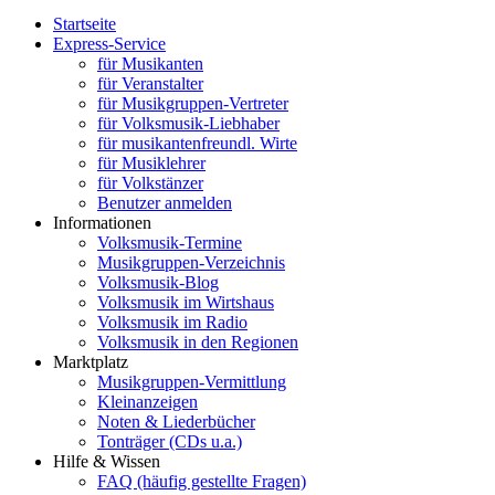
Startseite
Express-Service
für Musikanten
für Veranstalter
für Musikgruppen-Vertreter
für Volksmusik-Liebhaber
für musikantenfreundl. Wirte
für Musiklehrer
für Volkstänzer
Benutzer anmelden
Informationen
Volksmusik-Termine
Musikgruppen-Verzeichnis
Volksmusik-Blog
Volksmusik im Wirtshaus
Volksmusik im Radio
Volksmusik in den Regionen
Marktplatz
Musikgruppen-Vermittlung
Kleinanzeigen
Noten & Liederbücher
Tonträger (CDs u.a.)
Hilfe & Wissen
FAQ (häufig gestellte Fragen)