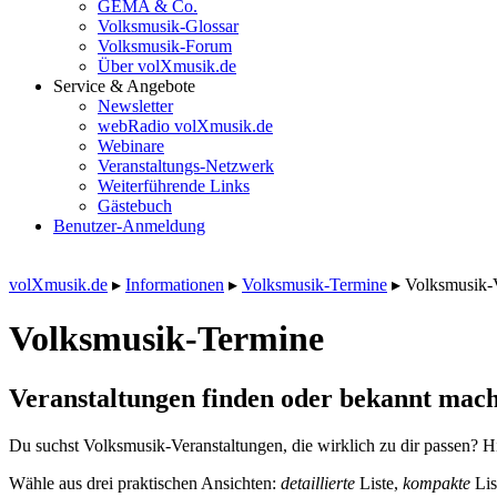
GEMA & Co.
Volksmusik-Glossar
Volksmusik-Forum
Über volXmusik.de
Service & Angebote
Newsletter
webRadio volXmusik.de
Webinare
Veranstaltungs-Netzwerk
Weiterführende Links
Gästebuch
Benutzer-Anmeldung
volXmusik.de
▸
Informationen
▸
Volksmusik-Termine
▸
Volksmusik-
Volksmusik-Termine
Veranstaltungen finden oder bekannt mach
Du suchst Volksmusik-Veranstaltungen, die wirklich zu dir passen? Hi
Wähle aus drei praktischen Ansichten:
detaillierte
Liste,
kompakte
Lis