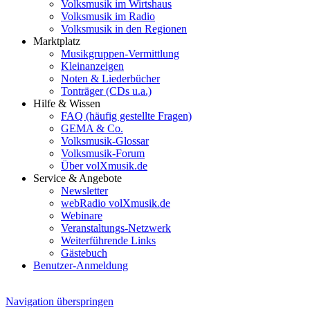
Volksmusik im Wirtshaus
Volksmusik im Radio
Volksmusik in den Regionen
Marktplatz
Musikgruppen-Vermittlung
Kleinanzeigen
Noten & Liederbücher
Tonträger (CDs u.a.)
Hilfe & Wissen
FAQ (häufig gestellte Fragen)
GEMA & Co.
Volksmusik-Glossar
Volksmusik-Forum
Über volXmusik.de
Service & Angebote
Newsletter
webRadio volXmusik.de
Webinare
Veranstaltungs-Netzwerk
Weiterführende Links
Gästebuch
Benutzer-Anmeldung
Navigation überspringen