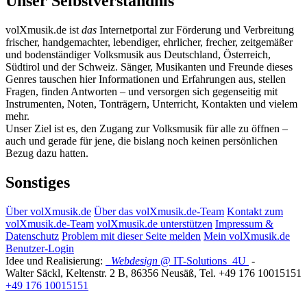
Unser Selbstverständnis
volXmusik.de ist
das
Internetportal zur Förderung und Verbreitung
frischer, handgemachter, lebendiger, ehrlicher, frecher, zeitgemäßer
und bodenständiger Volksmusik aus Deutschland, Österreich,
Südtirol und der Schweiz. Sänger, Musikanten und Freunde dieses
Genres tauschen hier Informationen und Erfahrungen aus, stellen
Fragen, finden Antworten – und versorgen sich gegenseitig mit
Instrumenten, Noten, Tonträgern, Unterricht, Kontakten und vielem
mehr.
Unser Ziel ist es, den Zugang zur Volksmusik für alle zu öffnen –
auch und gerade für jene, die bislang noch keinen persönlichen
Bezug dazu hatten.
Sonstiges
Über volXmusik.de
Über das volXmusik.de-Team
Kontakt zum
volXmusik.de-Team
volXmusik.de unterstützen
Impressum &
Datenschutz
Problem mit dieser Seite melden
Mein volXmusik.de
Benutzer-Login
Idee und Realisierung:
Webdesign
@ IT-Solutions
4U
-
Walter Säckl
,
Keltenstr. 2 B
,
86356
Neusäß
, Tel.
+49 176 10015151
+49 176 10015151