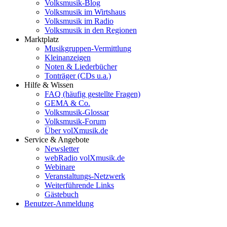
Volksmusik-Blog
Volksmusik im Wirtshaus
Volksmusik im Radio
Volksmusik in den Regionen
Marktplatz
Musikgruppen-Vermittlung
Kleinanzeigen
Noten & Liederbücher
Tonträger (CDs u.a.)
Hilfe & Wissen
FAQ (häufig gestellte Fragen)
GEMA & Co.
Volksmusik-Glossar
Volksmusik-Forum
Über volXmusik.de
Service & Angebote
Newsletter
webRadio volXmusik.de
Webinare
Veranstaltungs-Netzwerk
Weiterführende Links
Gästebuch
Benutzer-Anmeldung