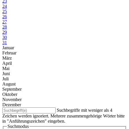
23
24
25
26
27
28
29
30
31
Januar
Februar
März
April
Mai
Juni
Juli
August
September
Oktober
November
Dezember
Suchbegriffe mit weniger als 4
Zeichen werden ignoriert. Mehrere zusammengehörige Wörter bitte
in "Anführungszeichen" eingeben.
Suchmodus