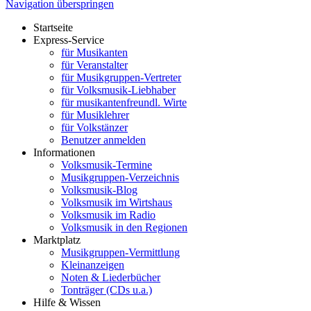
Navigation überspringen
Startseite
Express-Service
für Musikanten
für Veranstalter
für Musikgruppen-Vertreter
für Volksmusik-Liebhaber
für musikantenfreundl. Wirte
für Musiklehrer
für Volkstänzer
Benutzer anmelden
Informationen
Volksmusik-Termine
Musikgruppen-Verzeichnis
Volksmusik-Blog
Volksmusik im Wirtshaus
Volksmusik im Radio
Volksmusik in den Regionen
Marktplatz
Musikgruppen-Vermittlung
Kleinanzeigen
Noten & Liederbücher
Tonträger (CDs u.a.)
Hilfe & Wissen