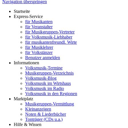
Navigation überspringen
Startseite
Express-Service
für Musikanten
für Veranstalter
für Musikgruppen-Vertreter
für Volksmusik-Liebhaber
für musikantenfreundl. Wirte
für Musiklehrer
für Volkstänzer
Benutzer anmelden
Informationen
Volksmusik-Termine
Musikgruppen-Verzeichnis
Volksmusik-Blog
Volksmusik im Wirtshaus
Volksmusik im Radio
Volksmusik in den Regionen
Marktplatz
Musikgruppen-Vermittlung
Kleinanzeigen
Noten & Liederbücher
Tonträger (CDs u.a.)
Hilfe & Wissen