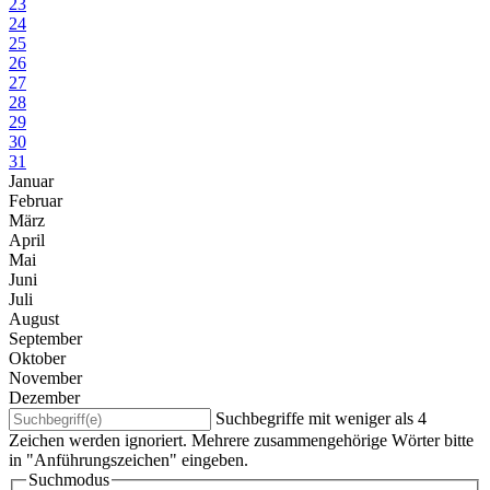
23
24
25
26
27
28
29
30
31
Januar
Februar
März
April
Mai
Juni
Juli
August
September
Oktober
November
Dezember
Suchbegriffe mit weniger als 4
Zeichen werden ignoriert. Mehrere zusammengehörige Wörter bitte
in "Anführungszeichen" eingeben.
Suchmodus