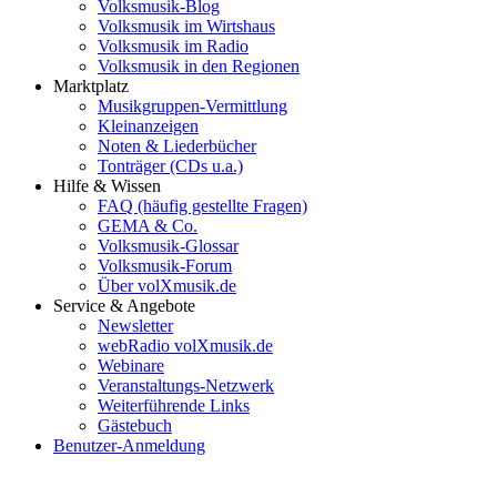
Volksmusik-Blog
Volksmusik im Wirtshaus
Volksmusik im Radio
Volksmusik in den Regionen
Marktplatz
Musikgruppen-Vermittlung
Kleinanzeigen
Noten & Liederbücher
Tonträger (CDs u.a.)
Hilfe & Wissen
FAQ (häufig gestellte Fragen)
GEMA & Co.
Volksmusik-Glossar
Volksmusik-Forum
Über volXmusik.de
Service & Angebote
Newsletter
webRadio volXmusik.de
Webinare
Veranstaltungs-Netzwerk
Weiterführende Links
Gästebuch
Benutzer-Anmeldung