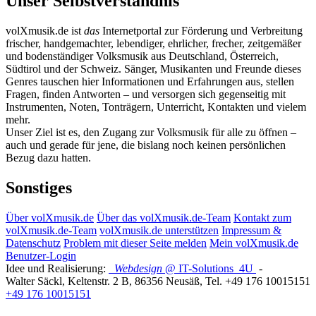
Unser Selbstverständnis
volXmusik.de ist
das
Internetportal zur Förderung und Verbreitung
frischer, handgemachter, lebendiger, ehrlicher, frecher, zeitgemäßer
und bodenständiger Volksmusik aus Deutschland, Österreich,
Südtirol und der Schweiz. Sänger, Musikanten und Freunde dieses
Genres tauschen hier Informationen und Erfahrungen aus, stellen
Fragen, finden Antworten – und versorgen sich gegenseitig mit
Instrumenten, Noten, Tonträgern, Unterricht, Kontakten und vielem
mehr.
Unser Ziel ist es, den Zugang zur Volksmusik für alle zu öffnen –
auch und gerade für jene, die bislang noch keinen persönlichen
Bezug dazu hatten.
Sonstiges
Über volXmusik.de
Über das volXmusik.de-Team
Kontakt zum
volXmusik.de-Team
volXmusik.de unterstützen
Impressum &
Datenschutz
Problem mit dieser Seite melden
Mein volXmusik.de
Benutzer-Login
Idee und Realisierung:
Webdesign
@ IT-Solutions
4U
-
Walter Säckl
,
Keltenstr. 2 B
,
86356
Neusäß
, Tel.
+49 176 10015151
+49 176 10015151