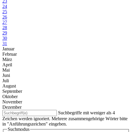
23
24
25
26
27
28
29
30
31
Januar
Februar
März
April
Mai
Juni
Juli
August
September
Oktober
November
Dezember
Suchbegriffe mit weniger als 4
Zeichen werden ignoriert. Mehrere zusammengehörige Wörter bitte
in "Anführungszeichen" eingeben.
Suchmodus