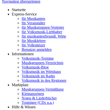
Navigation überspringen
Startseite
Express-Service
für Musikanten
für Veranstalter
für Musikgruppen-Vertreter
für Volksmusik-Liebhaber
für musikantenfreundl. Wirte
für Musiklehrer
für Volkstänzer
Benutzer anmelden
Informationen
Volksmusik-Termine
Musikgruppen-Verzeichnis
Volksmusik-Blog
Volksmusik im Wirtshaus
Volksmusik im Radio
Volksmusik in den Regionen
Marktplatz
Musikgruppen-Vermittlung
Kleinanzeigen
Noten & Liederbücher
Tonträger (CDs u.a.)
Hilfe & Wissen