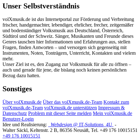
Unser Selbstverständnis
volXmusik.de ist
das
Internetportal zur Förderung und Verbreitung
frischer, handgemachter, lebendiger, ehrlicher, frecher, zeitgemäßer
und bodenständiger Volksmusik aus Deutschland, Österreich,
Südtirol und der Schweiz. Sänger, Musikanten und Freunde dieses
Genres tauschen hier Informationen und Erfahrungen aus, stellen
Fragen, finden Antworten – und versorgen sich gegenseitig mit
Instrumenten, Noten, Tonträgern, Unterricht, Kontakten und vielem
mehr.
Unser Ziel ist es, den Zugang zur Volksmusik für alle zu öffnen –
auch und gerade für jene, die bislang noch keinen persönlichen
Bezug dazu hatten.
Sonstiges
Über volXmusik.de
Über das volXmusik.de-Team
Kontakt zum
volXmusik.de-Team
volXmusik.de unterstützen
Impressum &
Datenschutz
Problem mit dieser Seite melden
Mein volXmusik.de
Benutzer-Login
Idee und Realisierung:
Webdesign
@ IT-Solutions
4U
-
Walter Säckl
,
Keltenstr. 2 B
,
86356
Neusäß
, Tel.
+49 176 10015151
+49 176 10015151