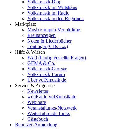
Volksmusik-Blog
Volksmusik im Wirtshaus
Volksmusik im Radio
Volksmusik in den Regionen
Marktplatz
Musikgruppen-Vermittlung
Kleinanzeigen
Noten & Liederbücher
Tonträger (CDs u.a.)
Hilfe & Wissen
FAQ (häufig gestellte Fragen)
GEMA & Co.
Volksmusik-Glossar
Volksmusik-Forum
Über volXmusik.de
Service & Angebote
Newsletter
webRadio volXmusik.de
Webinare
Veranstaltungs-Netzwerk
Weiterführende Links
Gästebuch
Benutzer-Anmeldung