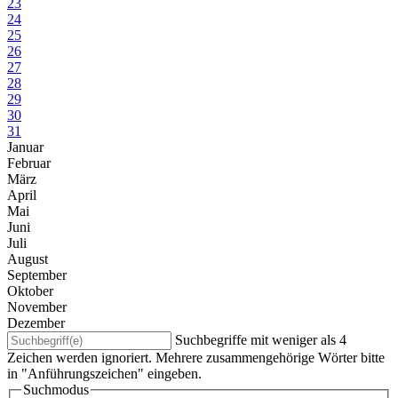
23
24
25
26
27
28
29
30
31
Januar
Februar
März
April
Mai
Juni
Juli
August
September
Oktober
November
Dezember
Suchbegriffe mit weniger als 4
Zeichen werden ignoriert. Mehrere zusammengehörige Wörter bitte
in "Anführungszeichen" eingeben.
Suchmodus