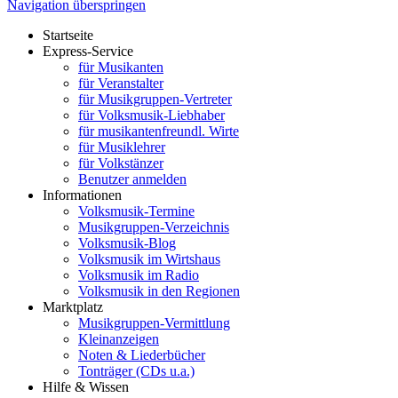
Navigation überspringen
Startseite
Express-Service
für Musikanten
für Veranstalter
für Musikgruppen-Vertreter
für Volksmusik-Liebhaber
für musikantenfreundl. Wirte
für Musiklehrer
für Volkstänzer
Benutzer anmelden
Informationen
Volksmusik-Termine
Musikgruppen-Verzeichnis
Volksmusik-Blog
Volksmusik im Wirtshaus
Volksmusik im Radio
Volksmusik in den Regionen
Marktplatz
Musikgruppen-Vermittlung
Kleinanzeigen
Noten & Liederbücher
Tonträger (CDs u.a.)
Hilfe & Wissen