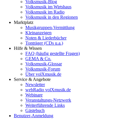
Volksmusik-Blog
Volksmusik im Wirtshaus
Volksmusik im Radio
Volksmusik in den Regionen
Marktplatz
Musikgruppen-Vermittlung
Kleinanzeigen
Noten & Liederbücher
Tonträger (CDs u.a.)
Hilfe & Wissen
FAQ (häufig gestellte Fragen)
GEMA & Co.
Volksmusik-Glossar
Volksmusik-Forum
Über volXmusik.de
Service & Angebote
Newsletter
webRadio volXmusik.de
Webinare
Veranstaltungs-Netzwerk
Weiterführende Links
Gästebuch
Benutzer-Anmeldung