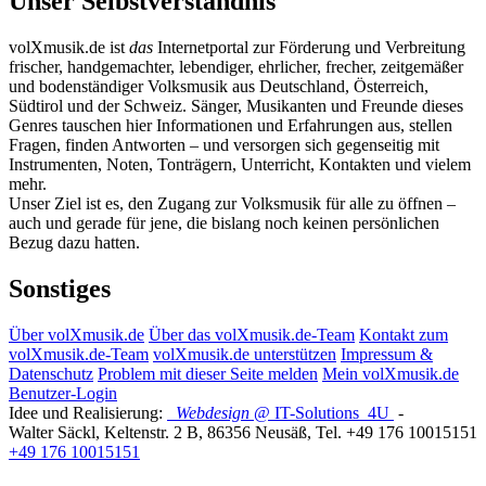
Unser Selbstverständnis
volXmusik.de ist
das
Internetportal zur Förderung und Verbreitung
frischer, handgemachter, lebendiger, ehrlicher, frecher, zeitgemäßer
und bodenständiger Volksmusik aus Deutschland, Österreich,
Südtirol und der Schweiz. Sänger, Musikanten und Freunde dieses
Genres tauschen hier Informationen und Erfahrungen aus, stellen
Fragen, finden Antworten – und versorgen sich gegenseitig mit
Instrumenten, Noten, Tonträgern, Unterricht, Kontakten und vielem
mehr.
Unser Ziel ist es, den Zugang zur Volksmusik für alle zu öffnen –
auch und gerade für jene, die bislang noch keinen persönlichen
Bezug dazu hatten.
Sonstiges
Über volXmusik.de
Über das volXmusik.de-Team
Kontakt zum
volXmusik.de-Team
volXmusik.de unterstützen
Impressum &
Datenschutz
Problem mit dieser Seite melden
Mein volXmusik.de
Benutzer-Login
Idee und Realisierung:
Webdesign
@ IT-Solutions
4U
-
Walter Säckl
,
Keltenstr. 2 B
,
86356
Neusäß
, Tel.
+49 176 10015151
+49 176 10015151