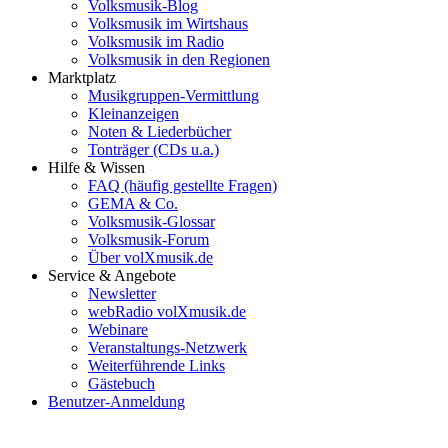
Volksmusik-Blog
Volksmusik im Wirtshaus
Volksmusik im Radio
Volksmusik in den Regionen
Marktplatz
Musikgruppen-Vermittlung
Kleinanzeigen
Noten & Liederbücher
Tonträger (CDs u.a.)
Hilfe & Wissen
FAQ (häufig gestellte Fragen)
GEMA & Co.
Volksmusik-Glossar
Volksmusik-Forum
Über volXmusik.de
Service & Angebote
Newsletter
webRadio volXmusik.de
Webinare
Veranstaltungs-Netzwerk
Weiterführende Links
Gästebuch
Benutzer-Anmeldung