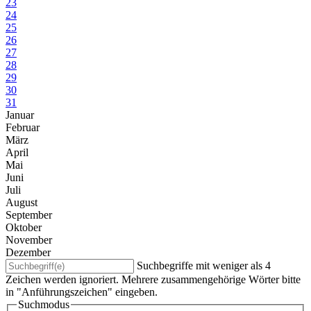
23
24
25
26
27
28
29
30
31
Januar
Februar
März
April
Mai
Juni
Juli
August
September
Oktober
November
Dezember
Suchbegriffe mit weniger als 4
Zeichen werden ignoriert. Mehrere zusammengehörige Wörter bitte
in "Anführungszeichen" eingeben.
Suchmodus