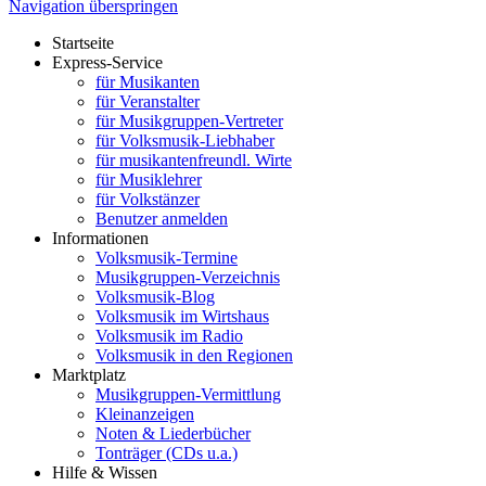
Navigation überspringen
Startseite
Express-Service
für Musikanten
für Veranstalter
für Musikgruppen-Vertreter
für Volksmusik-Liebhaber
für musikantenfreundl. Wirte
für Musiklehrer
für Volkstänzer
Benutzer anmelden
Informationen
Volksmusik-Termine
Musikgruppen-Verzeichnis
Volksmusik-Blog
Volksmusik im Wirtshaus
Volksmusik im Radio
Volksmusik in den Regionen
Marktplatz
Musikgruppen-Vermittlung
Kleinanzeigen
Noten & Liederbücher
Tonträger (CDs u.a.)
Hilfe & Wissen