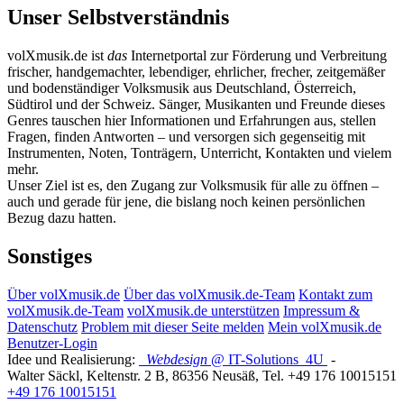
Unser Selbstverständnis
volXmusik.de ist
das
Internetportal zur Förderung und Verbreitung
frischer, handgemachter, lebendiger, ehrlicher, frecher, zeitgemäßer
und bodenständiger Volksmusik aus Deutschland, Österreich,
Südtirol und der Schweiz. Sänger, Musikanten und Freunde dieses
Genres tauschen hier Informationen und Erfahrungen aus, stellen
Fragen, finden Antworten – und versorgen sich gegenseitig mit
Instrumenten, Noten, Tonträgern, Unterricht, Kontakten und vielem
mehr.
Unser Ziel ist es, den Zugang zur Volksmusik für alle zu öffnen –
auch und gerade für jene, die bislang noch keinen persönlichen
Bezug dazu hatten.
Sonstiges
Über volXmusik.de
Über das volXmusik.de-Team
Kontakt zum
volXmusik.de-Team
volXmusik.de unterstützen
Impressum &
Datenschutz
Problem mit dieser Seite melden
Mein volXmusik.de
Benutzer-Login
Idee und Realisierung:
Webdesign
@ IT-Solutions
4U
-
Walter Säckl
,
Keltenstr. 2 B
,
86356
Neusäß
, Tel.
+49 176 10015151
+49 176 10015151