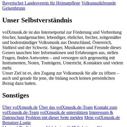
Bayerischer Landesverein für Heimatpflege
Volksmusikfreunde
Geisenbrunn
Unser Selbstverständnis
volXmusik.de ist
das
Internetportal zur Förderung und Verbreitung
frischer, handgemachter, lebendiger, ehrlicher, frecher, zeitgemäßer
und bodenständiger Volksmusik aus Deutschland, Österreich,
Südtirol und der Schweiz. Sänger, Musikanten und Freunde dieses
Genres tauschen hier Informationen und Erfahrungen aus, stellen
Fragen, finden Antworten – und versorgen sich gegenseitig mit
Instrumenten, Noten, Tonträgern, Unterricht, Kontakten und vielem
mehr.
Unser Ziel ist es, den Zugang zur Volksmusik für alle zu öffnen –
auch und gerade für jene, die bislang noch keinen persönlichen
Bezug dazu hatten.
Sonstiges
Über volXmusik.de
Über das volXmusik.de-Team
Kontakt zum
volXmusik.de-Team
volXmusik.de unterstützen
Impressum &
Datenschutz
Problem mit dieser Seite melden
Mein volXmusik.de
Benutzer-Login