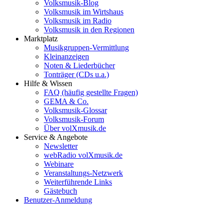
Volksmusik-Blog
Volksmusik im Wirtshaus
Volksmusik im Radio
Volksmusik in den Regionen
Marktplatz
Musikgruppen-Vermittlung
Kleinanzeigen
Noten & Liederbücher
Tonträger (CDs u.a.)
Hilfe & Wissen
FAQ (häufig gestellte Fragen)
GEMA & Co.
Volksmusik-Glossar
Volksmusik-Forum
Über volXmusik.de
Service & Angebote
Newsletter
webRadio volXmusik.de
Webinare
Veranstaltungs-Netzwerk
Weiterführende Links
Gästebuch
Benutzer-Anmeldung