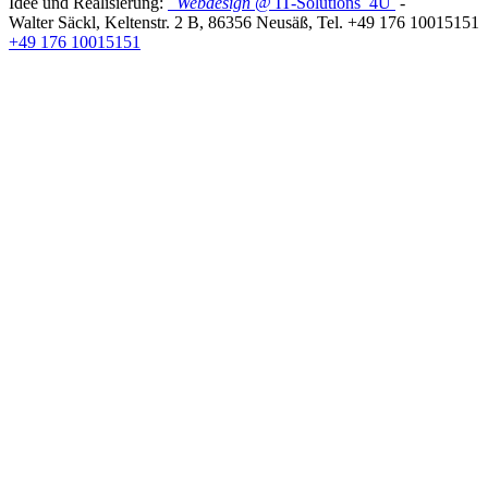
Idee und Realisierung:
Webdesign
@ IT-Solutions
4U
-
Walter Säckl
,
Keltenstr. 2 B
,
86356
Neusäß
, Tel.
+49 176 10015151
+49 176 10015151