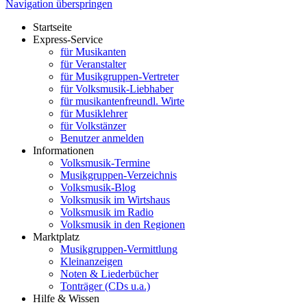
Navigation überspringen
Startseite
Express-Service
für Musikanten
für Veranstalter
für Musikgruppen-Vertreter
für Volksmusik-Liebhaber
für musikantenfreundl. Wirte
für Musiklehrer
für Volkstänzer
Benutzer anmelden
Informationen
Volksmusik-Termine
Musikgruppen-Verzeichnis
Volksmusik-Blog
Volksmusik im Wirtshaus
Volksmusik im Radio
Volksmusik in den Regionen
Marktplatz
Musikgruppen-Vermittlung
Kleinanzeigen
Noten & Liederbücher
Tonträger (CDs u.a.)
Hilfe & Wissen