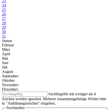
23
24
25
26
27
28
29
30
31
Januar
Februar
März
April
Mai
Juni
Juli
August
September
Oktober
November
Dezember
Suchbegriffe mit weniger als 4
Zeichen werden ignoriert. Mehrere zusammengehörige Wörter bitte
in "Anführungszeichen" eingeben.
Suchmodus