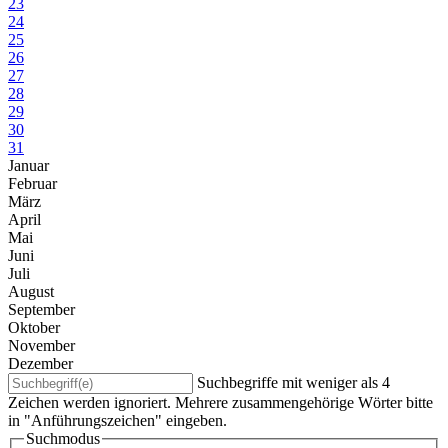
23
24
25
26
27
28
29
30
31
Januar
Februar
März
April
Mai
Juni
Juli
August
September
Oktober
November
Dezember
Suchbegriffe mit weniger als 4
Zeichen werden ignoriert. Mehrere zusammengehörige Wörter bitte
in "Anführungszeichen" eingeben.
Suchmodus