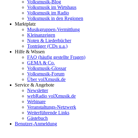
Volksmusik-Blog
Volksmusik im Wirtshaus
Volksmusik im Radio
Volksmusik in den Regionen
Marktplatz
Musikgruppen-Vermittlung
Kleinanzeigen
Noten & Liederbücher
Tonträger (CDs u.a.)
Hilfe & Wissen
FAQ (häufig gestellte Fragen)
GEMA & Co.
Volksmusik-Glossar
Volksmusik-Forum
Über volXmusik.de
Service & Angebote
Newsletter
webRadio volXmusik.de
Webinare
Veranstaltungs-Netzwerk
Weiterführende Links
Gästebuch
Benutzer-Anmeldung