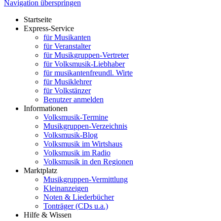
Navigation überspringen
Startseite
Express-Service
für Musikanten
für Veranstalter
für Musikgruppen-Vertreter
für Volksmusik-Liebhaber
für musikantenfreundl. Wirte
für Musiklehrer
für Volkstänzer
Benutzer anmelden
Informationen
Volksmusik-Termine
Musikgruppen-Verzeichnis
Volksmusik-Blog
Volksmusik im Wirtshaus
Volksmusik im Radio
Volksmusik in den Regionen
Marktplatz
Musikgruppen-Vermittlung
Kleinanzeigen
Noten & Liederbücher
Tonträger (CDs u.a.)
Hilfe & Wissen