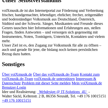
Unser Selbstverständnis
volXmusik.de ist
das
Internetportal zur Förderung und Verbreitung
frischer, handgemachter, lebendiger, ehrlicher, frecher, zeitgemäßer
und bodenständiger Volksmusik aus Deutschland, Österreich,
Südtirol und der Schweiz. Sänger, Musikanten und Freunde dieses
Genres tauschen hier Informationen und Erfahrungen aus, stellen
Fragen, finden Antworten – und versorgen sich gegenseitig mit
Instrumenten, Noten, Tonträgern, Unterricht, Kontakten und vielem
mehr.
Unser Ziel ist es, den Zugang zur Volksmusik für alle zu öffnen –
auch und gerade für jene, die bislang noch keinen persönlichen
Bezug dazu hatten.
Sonstiges
Über volXmusik.de
Über das volXmusik.de-Team
Kontakt zum
volXmusik.de-Team
volXmusik.de unterstützen
Impressum &
Datenschutz
Problem mit dieser Seite melden
Mein volXmusik.de
Benutzer-Login
Idee und Realisierung:
Webdesign
@ IT-Solutions
4U
-
Walter Säckl
,
Keltenstr. 2 B
,
86356
Neusäß
, Tel.
+49 176 10015151
+49 176 10015151