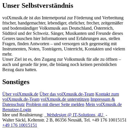
Unser Selbstverständnis
volXmusik.de ist
das
Internetportal zur Förderung und Verbreitung
frischer, handgemachter, lebendiger, ehrlicher, frecher, zeitgemäßer
und bodenständiger Volksmusik aus Deutschland, Österreich,
Südtirol und der Schweiz. Sänger, Musikanten und Freunde dieses
Genres tauschen hier Informationen und Erfahrungen aus, stellen
Fragen, finden Antworten – und versorgen sich gegenseitig mit
Instrumenten, Noten, Tonträgern, Unterricht, Kontakten und vielem
mehr.
Unser Ziel ist es, den Zugang zur Volksmusik für alle zu öffnen –
auch und gerade für jene, die bislang noch keinen persönlichen
Bezug dazu hatten.
Sonstiges
Über volXmusik.de
Über das volXmusik.de-Team
Kontakt zum
volXmusik.de-Team
volXmusik.de unterstützen
Impressum &
Datenschutz
Problem mit dieser Seite melden
Mein volXmusik.de
Benutzer-Login
Idee und Realisierung:
Webdesign
@ IT-Solutions
4U
-
Walter Säckl
,
Keltenstr. 2 B
,
86356
Neusäß
, Tel.
+49 176 10015151
+49 176 10015151