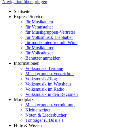
Navigation überspringen
Startseite
Express-Service
für Musikanten
für Veranstalter
für Musikgruppen-Vertreter
für Volksmusik-Liebhaber
für musikantenfreundl. Wirte
für Musiklehrer
für Volkstänzer
Benutzer anmelden
Informationen
Volksmusik-Termine
Musikgruppen-Verzeichnis
Volksmusik-Blog
Volksmusik im Wirtshaus
Volksmusik im Radio
Volksmusik in den Regionen
Marktplatz
Musikgruppen-Vermittlung
Kleinanzeigen
Noten & Liederbücher
Tonträger (CDs u.a.)
Hilfe & Wissen