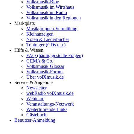
Volksmusik-Blog
Volksmusik im Wirtshaus
Volksmusik im Radio
Volksmusik in den Regionen
Marktplatz
Musikgruppen-Vermittlung
Kleinanzeigen
Noten & Liederbücher
Tonträger (CDs u.a.)
Hilfe & Wissen
FAQ (häufig gestellte Fragen)
GEMA & Co.
Volksmusik-Glossar
Volksmusik-Forum
Über volXmusik.de
Service & Angebote
Newsletter
webRadio volXmusik.de
Webinare
Veranstaltungs-Netzwerk
Weiterführende Links
Gästebuch
Benutzer-Anmeldung