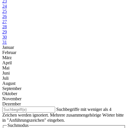
23
24
25
26
27
28
29
30
31
Januar
Februar
März
April
Mai
Juni
Juli
August
September
Oktober
November
Dezember
Suchbegriffe mit weniger als 4
Zeichen werden ignoriert. Mehrere zusammengehörige Wörter bitte
in "Anführungszeichen" eingeben.
Suchmodus