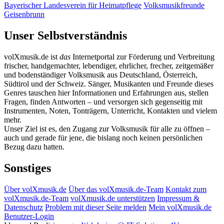
Bayerischer Landesverein für Heimatpflege
Volksmusikfreunde
Geisenbrunn
Unser Selbstverständnis
volXmusik.de ist
das
Internetportal zur Förderung und Verbreitung
frischer, handgemachter, lebendiger, ehrlicher, frecher, zeitgemäßer
und bodenständiger Volksmusik aus Deutschland, Österreich,
Südtirol und der Schweiz. Sänger, Musikanten und Freunde dieses
Genres tauschen hier Informationen und Erfahrungen aus, stellen
Fragen, finden Antworten – und versorgen sich gegenseitig mit
Instrumenten, Noten, Tonträgern, Unterricht, Kontakten und vielem
mehr.
Unser Ziel ist es, den Zugang zur Volksmusik für alle zu öffnen –
auch und gerade für jene, die bislang noch keinen persönlichen
Bezug dazu hatten.
Sonstiges
Über volXmusik.de
Über das volXmusik.de-Team
Kontakt zum
volXmusik.de-Team
volXmusik.de unterstützen
Impressum &
Datenschutz
Problem mit dieser Seite melden
Mein volXmusik.de
Benutzer-Login