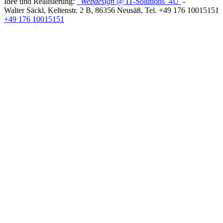
Idee und Realisierung:
Webdesign
@ IT-Solutions
4U
-
Walter Säckl
,
Keltenstr. 2 B
,
86356
Neusäß
, Tel.
+49 176 10015151
+49 176 10015151