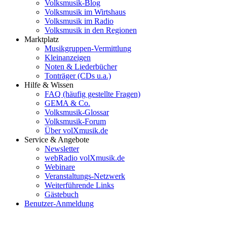
Volksmusik-Blog
Volksmusik im Wirtshaus
Volksmusik im Radio
Volksmusik in den Regionen
Marktplatz
Musikgruppen-Vermittlung
Kleinanzeigen
Noten & Liederbücher
Tonträger (CDs u.a.)
Hilfe & Wissen
FAQ (häufig gestellte Fragen)
GEMA & Co.
Volksmusik-Glossar
Volksmusik-Forum
Über volXmusik.de
Service & Angebote
Newsletter
webRadio volXmusik.de
Webinare
Veranstaltungs-Netzwerk
Weiterführende Links
Gästebuch
Benutzer-Anmeldung