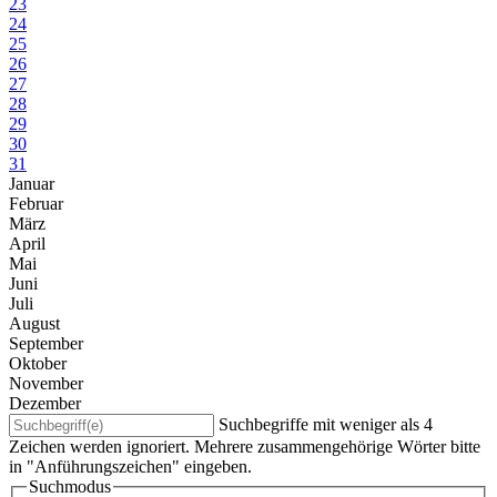
23
24
25
26
27
28
29
30
31
Januar
Februar
März
April
Mai
Juni
Juli
August
September
Oktober
November
Dezember
Suchbegriffe mit weniger als 4
Zeichen werden ignoriert. Mehrere zusammengehörige Wörter bitte
in "Anführungszeichen" eingeben.
Suchmodus