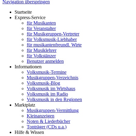
Navigation überspringen
Startseite
Express-Service
für Musikanten
für Veranstalter
für Musikgruppen-Vertreter
für Volksmusik-Liebhaber
für musikantenfreundl. Wirte
für Musiklehrer
für Volkstänzer
Benutzer anmelden
Informationen
Volksmusik-Termine
Musikgruppen-Verzeichnis
Volksmusik-Blog
Volksmusik im Wirtshaus
Volksmusik im Radio
Volksmusik in den Regionen
Marktplatz
Musikgruppen-Vermittlung
Kleinanzeigen
Noten & Liederbücher
Tonträger (CDs u.a.)
Hilfe & Wissen