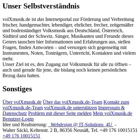
Unser Selbstverständnis
volXmusik.de ist
das
Internetportal zur Förderung und Verbreitung
frischer, handgemachter, lebendiger, ehrlicher, frecher, zeitgemäßer
und bodenständiger Volksmusik aus Deutschland, Österreich,
Südtirol und der Schweiz. Sänger, Musikanten und Freunde dieses
Genres tauschen hier Informationen und Erfahrungen aus, stellen
Fragen, finden Antworten – und versorgen sich gegenseitig mit
Instrumenten, Noten, Tonträgern, Unterricht, Kontakten und vielem
mehr.
Unser Ziel ist es, den Zugang zur Volksmusik für alle zu öffnen –
auch und gerade für jene, die bislang noch keinen persönlichen
Bezug dazu hatten.
Sonstiges
Über volXmusik.de
Über das volXmusik.de-Team
Kontakt zum
volXmusik.de-Team
volXmusik.de unterstützen
Impressum &
Datenschutz
Problem mit dieser Seite melden
Mein volXmusik.de
Benutzer-Login
Idee und Realisierung:
Webdesign
@ IT-Solutions
4U
-
Walter Säckl
,
Keltenstr. 2 B
,
86356
Neusäß
, Tel.
+49 176 10015151
+49 176 10015151