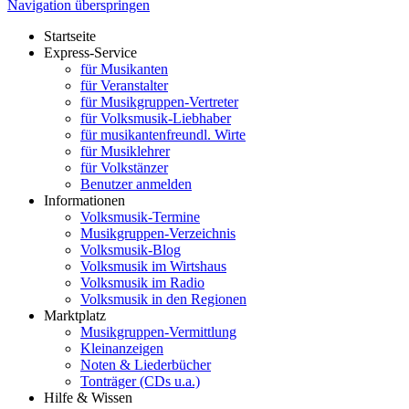
Navigation überspringen
Startseite
Express-Service
für Musikanten
für Veranstalter
für Musikgruppen-Vertreter
für Volksmusik-Liebhaber
für musikantenfreundl. Wirte
für Musiklehrer
für Volkstänzer
Benutzer anmelden
Informationen
Volksmusik-Termine
Musikgruppen-Verzeichnis
Volksmusik-Blog
Volksmusik im Wirtshaus
Volksmusik im Radio
Volksmusik in den Regionen
Marktplatz
Musikgruppen-Vermittlung
Kleinanzeigen
Noten & Liederbücher
Tonträger (CDs u.a.)
Hilfe & Wissen