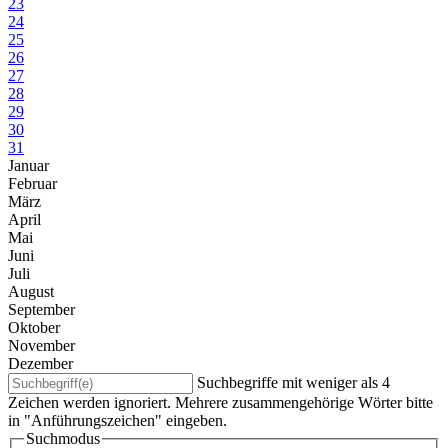
23
24
25
26
27
28
29
30
31
Januar
Februar
März
April
Mai
Juni
Juli
August
September
Oktober
November
Dezember
Suchbegriffe mit weniger als 4
Zeichen werden ignoriert. Mehrere zusammengehörige Wörter bitte
in "Anführungszeichen" eingeben.
Suchmodus