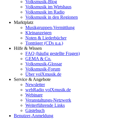
Volksmusik-Blog
Volksmusik im Wirtshaus
Volksmusik im Radio
Volksmusik in den Regionen
Marktplatz
Musikgruppen-Vermittlung
Kleinanzeigen
Noten & Liederbücher
Tonträger (CDs u.a.)
Hilfe & Wissen
FAQ (häufig gestellte Fragen)
GEMA & Co.
Volksmusik-Glossar
Volksmusik-Forum
Über volXmusik.de
Service & Angebote
Newsletter
webRadio volXmusik.de
Webinare
Veranstaltungs-Netzwerk
Weiterführende Links
Gästebuch
Benutzer-Anmeldung