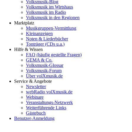
Volksmusik-Blog
Volksmusik im Wirtshaus
Volksmusik im Radio
Volksmusik in den Regionen
Marktplatz
Musikgruppen-Vermittlung
Kleinanzeigen
Noten & Liederbücher
Tonträger (CDs u.a.)
Hilfe & Wissen
FAQ (häufig gestellte Fragen)
GEMA & Co.
Volksmusik-Glossar
Volksmusik-Forum
Über volXmusik.de
Service & Angebote
Newsletter
webRadio volXmusik.de
Webinare
Veranstaltungs-Netzwerk
Weiterführende Links
Gästebuch
Benutzer-Anmeldung