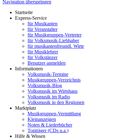
Navigation überspringen
Startseite
Express-Service
für Musikanten
für Veranstalter
für Musikgruppen-Vertreter
für Volksmusik-Liebhaber
für musikantenfreundl. Wirte
für Musiklehrer
für Volkstänzer
Benutzer anmelden
Informationen
Volksmusik-Termine
Musikgruppen-Verzeichnis
Volksmusik-Blog
Volksmusik im Wirtshaus
Volksmusik im Radio
Volksmusik in den Regionen
Marktplatz
Musikgruppen-Vermittlung
Kleinanzeigen
Noten & Liederbücher
Tonträger (CDs u.a.)
Hilfe & Wissen