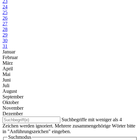
23
24
25
26
27
28
29
30
31
Januar
Februar
März
April
Mai
Juni
Juli
August
September
Oktober
November
Dezember
Suchbegriffe mit weniger als 4
Zeichen werden ignoriert. Mehrere zusammengehörige Wörter bitte
in "Anführungszeichen" eingeben.
Suchmodus