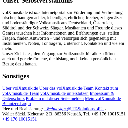
Unser Selbstverständnis
volXmusik.de ist
das
Internetportal zur Förderung und Verbreitung
frischer, handgemachter, lebendiger, ehrlicher, frecher, zeitgemäßer
und bodenständiger Volksmusik aus Deutschland, Österreich,
Südtirol und der Schweiz. Sänger, Musikanten und Freunde dieses
Genres tauschen hier Informationen und Erfahrungen aus, stellen
Fragen, finden Antworten – und versorgen sich gegenseitig mit
Instrumenten, Noten, Tonträgern, Unterricht, Kontakten und vielem
mehr.
Unser Ziel ist es, den Zugang zur Volksmusik für alle zu öffnen –
auch und gerade für jene, die bislang noch keinen persönlichen
Bezug dazu hatten.
Sonstiges
Über volXmusik.de
Über das volXmusik.de-Team
Kontakt zum
volXmusik.de-Team
volXmusik.de unterstützen
Impressum &
Datenschutz
Problem mit dieser Seite melden
Mein volXmusik.de
Benutzer-Login
Idee und Realisierung:
Webdesign
@ IT-Solutions
4U
-
Walter Säckl
,
Keltenstr. 2 B
,
86356
Neusäß
, Tel.
+49 176 10015151
+49 176 10015151