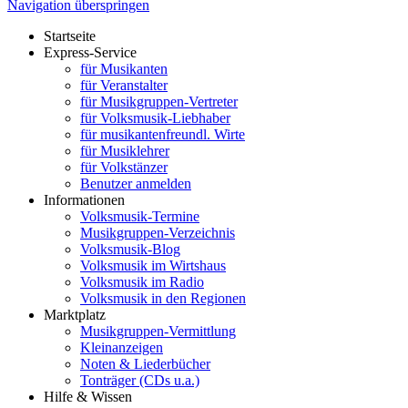
Navigation überspringen
Startseite
Express-Service
für Musikanten
für Veranstalter
für Musikgruppen-Vertreter
für Volksmusik-Liebhaber
für musikantenfreundl. Wirte
für Musiklehrer
für Volkstänzer
Benutzer anmelden
Informationen
Volksmusik-Termine
Musikgruppen-Verzeichnis
Volksmusik-Blog
Volksmusik im Wirtshaus
Volksmusik im Radio
Volksmusik in den Regionen
Marktplatz
Musikgruppen-Vermittlung
Kleinanzeigen
Noten & Liederbücher
Tonträger (CDs u.a.)
Hilfe & Wissen