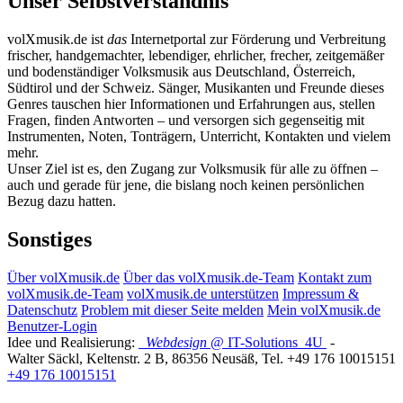
Unser Selbstverständnis
volXmusik.de ist
das
Internetportal zur Förderung und Verbreitung
frischer, handgemachter, lebendiger, ehrlicher, frecher, zeitgemäßer
und bodenständiger Volksmusik aus Deutschland, Österreich,
Südtirol und der Schweiz. Sänger, Musikanten und Freunde dieses
Genres tauschen hier Informationen und Erfahrungen aus, stellen
Fragen, finden Antworten – und versorgen sich gegenseitig mit
Instrumenten, Noten, Tonträgern, Unterricht, Kontakten und vielem
mehr.
Unser Ziel ist es, den Zugang zur Volksmusik für alle zu öffnen –
auch und gerade für jene, die bislang noch keinen persönlichen
Bezug dazu hatten.
Sonstiges
Über volXmusik.de
Über das volXmusik.de-Team
Kontakt zum
volXmusik.de-Team
volXmusik.de unterstützen
Impressum &
Datenschutz
Problem mit dieser Seite melden
Mein volXmusik.de
Benutzer-Login
Idee und Realisierung:
Webdesign
@ IT-Solutions
4U
-
Walter Säckl
,
Keltenstr. 2 B
,
86356
Neusäß
, Tel.
+49 176 10015151
+49 176 10015151