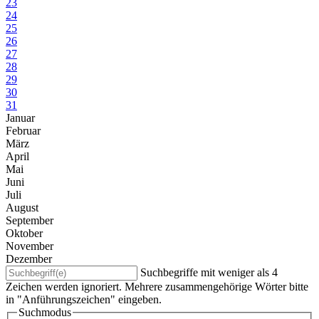
23
24
25
26
27
28
29
30
31
Januar
Februar
März
April
Mai
Juni
Juli
August
September
Oktober
November
Dezember
Suchbegriffe mit weniger als 4
Zeichen werden ignoriert. Mehrere zusammengehörige Wörter bitte
in "Anführungszeichen" eingeben.
Suchmodus