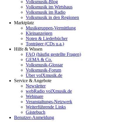
Volksmusik-Blog
Volksmusik im Wirtshaus
Volksmusik im Radio
Volksmusik in den Regionen
Marktplatz
Musikgruppen-Vermittlung
Kleinanzeigen
Noten & Liederbücher
Tonträger (CDs u.a.)
Hilfe & Wissen
FAQ (häufig gestellte Fragen)
GEMA & Co.
Volksmusik-Glossar
Volksmusik-Forum
Über volXmusik.de
Service & Angebote
Newsletter
webRadio volXmusik.de
Webinare
Veranstaltungs-Netzwerk
Weiterführende Links
Gästebuch
Benutzer-Anmeldung