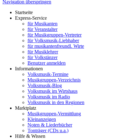
Navigation überspringen
Startseite
Express-Service
für Musikanten
für Veranstalter
für Musikgruppen-Vertreter
für Volksmusik-Liebhaber
für musikantenfreundl. Wirte
für Musiklehrer
für Volkstänzer
Benutzer anmelden
Informationen
Volksmusik-Termine
Musikgruppen-Verzeichnis
Volksmusik-Blog
Volksmusik im Wirtshaus
Volksmusik im Radio
Volksmusik in den Regionen
Marktplatz
Musikgruppen-Vermittlung
Kleinanzeigen
Noten & Liederbücher
Tonträger (CDs u.a.)
Hilfe & Wissen