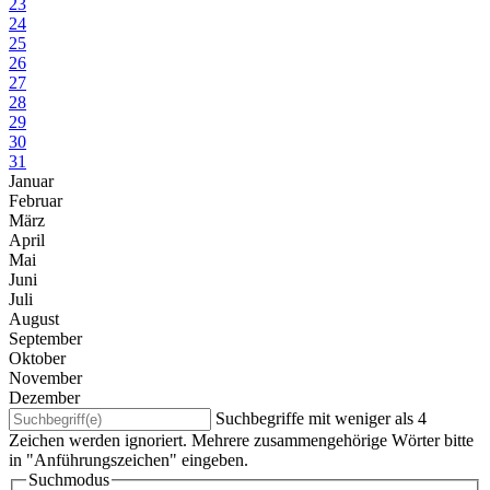
23
24
25
26
27
28
29
30
31
Januar
Februar
März
April
Mai
Juni
Juli
August
September
Oktober
November
Dezember
Suchbegriffe mit weniger als 4
Zeichen werden ignoriert. Mehrere zusammengehörige Wörter bitte
in "Anführungszeichen" eingeben.
Suchmodus