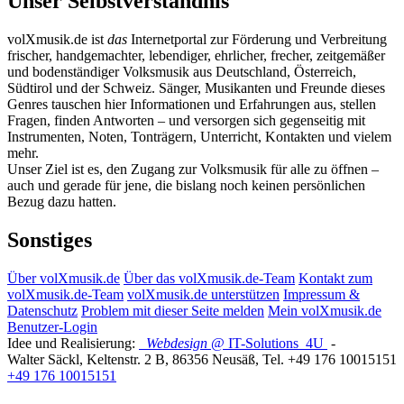
Unser Selbstverständnis
volXmusik.de ist
das
Internetportal zur Förderung und Verbreitung
frischer, handgemachter, lebendiger, ehrlicher, frecher, zeitgemäßer
und bodenständiger Volksmusik aus Deutschland, Österreich,
Südtirol und der Schweiz. Sänger, Musikanten und Freunde dieses
Genres tauschen hier Informationen und Erfahrungen aus, stellen
Fragen, finden Antworten – und versorgen sich gegenseitig mit
Instrumenten, Noten, Tonträgern, Unterricht, Kontakten und vielem
mehr.
Unser Ziel ist es, den Zugang zur Volksmusik für alle zu öffnen –
auch und gerade für jene, die bislang noch keinen persönlichen
Bezug dazu hatten.
Sonstiges
Über volXmusik.de
Über das volXmusik.de-Team
Kontakt zum
volXmusik.de-Team
volXmusik.de unterstützen
Impressum &
Datenschutz
Problem mit dieser Seite melden
Mein volXmusik.de
Benutzer-Login
Idee und Realisierung:
Webdesign
@ IT-Solutions
4U
-
Walter Säckl
,
Keltenstr. 2 B
,
86356
Neusäß
, Tel.
+49 176 10015151
+49 176 10015151