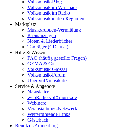
Volksmusik-Blog
Volksmusik im Wirtshaus
Volksmusik im Radio
Volksmusik in den Regionen
Marktplatz
Musikgruppen-Vermittlung
Kleinanzeigen
Noten & Liederbücher
Tonträger (CDs u.a.)
Hilfe & Wissen
FAQ (häufig gestellte Fragen)
GEMA & Co.
Volksmusik-Glossar
Volksmusik-Forum
Über volXmusik.de
Service & Angebote
Newsletter
webRadio volXmusik.de
Webinare
Veranstaltungs-Netzwerk
Weiterführende Links
Gästebuch
Benutzer-Anmeldung