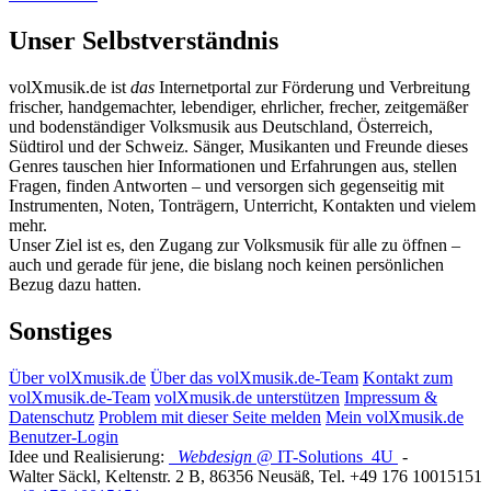
Unser Selbstverständnis
volXmusik.de ist
das
Internetportal zur Förderung und Verbreitung
frischer, handgemachter, lebendiger, ehrlicher, frecher, zeitgemäßer
und bodenständiger Volksmusik aus Deutschland, Österreich,
Südtirol und der Schweiz. Sänger, Musikanten und Freunde dieses
Genres tauschen hier Informationen und Erfahrungen aus, stellen
Fragen, finden Antworten – und versorgen sich gegenseitig mit
Instrumenten, Noten, Tonträgern, Unterricht, Kontakten und vielem
mehr.
Unser Ziel ist es, den Zugang zur Volksmusik für alle zu öffnen –
auch und gerade für jene, die bislang noch keinen persönlichen
Bezug dazu hatten.
Sonstiges
Über volXmusik.de
Über das volXmusik.de-Team
Kontakt zum
volXmusik.de-Team
volXmusik.de unterstützen
Impressum &
Datenschutz
Problem mit dieser Seite melden
Mein volXmusik.de
Benutzer-Login
Idee und Realisierung:
Webdesign
@ IT-Solutions
4U
-
Walter Säckl
,
Keltenstr. 2 B
,
86356
Neusäß
, Tel.
+49 176 10015151