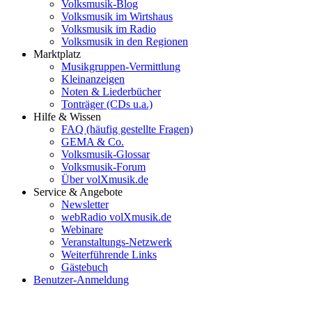
Volksmusik-Blog
Volksmusik im Wirtshaus
Volksmusik im Radio
Volksmusik in den Regionen
Marktplatz
Musikgruppen-Vermittlung
Kleinanzeigen
Noten & Liederbücher
Tonträger (CDs u.a.)
Hilfe & Wissen
FAQ (häufig gestellte Fragen)
GEMA & Co.
Volksmusik-Glossar
Volksmusik-Forum
Über volXmusik.de
Service & Angebote
Newsletter
webRadio volXmusik.de
Webinare
Veranstaltungs-Netzwerk
Weiterführende Links
Gästebuch
Benutzer-Anmeldung