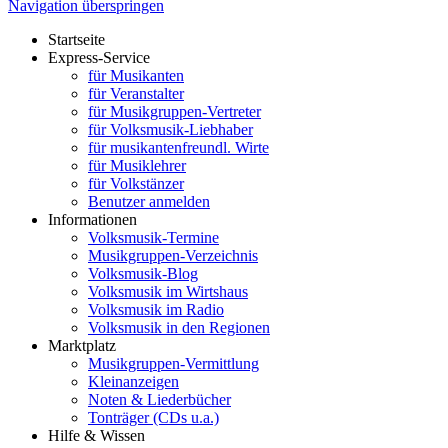
Navigation überspringen
Startseite
Express-Service
für Musikanten
für Veranstalter
für Musikgruppen-Vertreter
für Volksmusik-Liebhaber
für musikantenfreundl. Wirte
für Musiklehrer
für Volkstänzer
Benutzer anmelden
Informationen
Volksmusik-Termine
Musikgruppen-Verzeichnis
Volksmusik-Blog
Volksmusik im Wirtshaus
Volksmusik im Radio
Volksmusik in den Regionen
Marktplatz
Musikgruppen-Vermittlung
Kleinanzeigen
Noten & Liederbücher
Tonträger (CDs u.a.)
Hilfe & Wissen