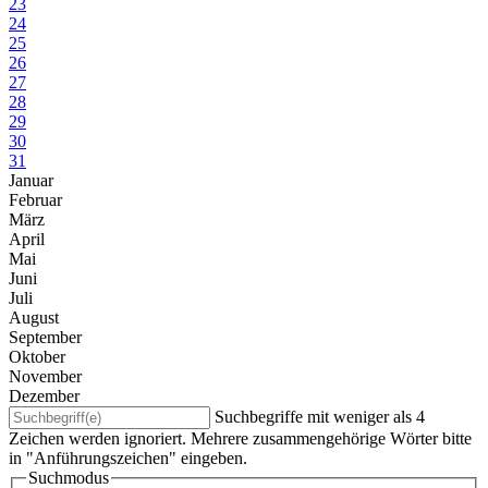
23
24
25
26
27
28
29
30
31
Januar
Februar
März
April
Mai
Juni
Juli
August
September
Oktober
November
Dezember
Suchbegriffe mit weniger als 4
Zeichen werden ignoriert. Mehrere zusammengehörige Wörter bitte
in "Anführungszeichen" eingeben.
Suchmodus