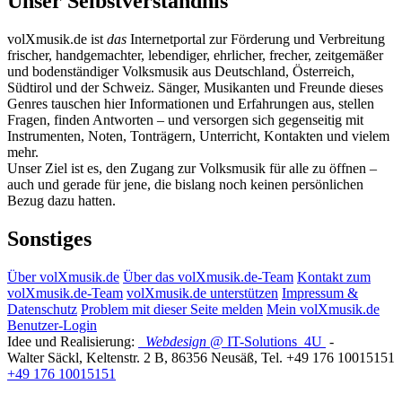
Unser Selbstverständnis
volXmusik.de ist
das
Internetportal zur Förderung und Verbreitung
frischer, handgemachter, lebendiger, ehrlicher, frecher, zeitgemäßer
und bodenständiger Volksmusik aus Deutschland, Österreich,
Südtirol und der Schweiz. Sänger, Musikanten und Freunde dieses
Genres tauschen hier Informationen und Erfahrungen aus, stellen
Fragen, finden Antworten – und versorgen sich gegenseitig mit
Instrumenten, Noten, Tonträgern, Unterricht, Kontakten und vielem
mehr.
Unser Ziel ist es, den Zugang zur Volksmusik für alle zu öffnen –
auch und gerade für jene, die bislang noch keinen persönlichen
Bezug dazu hatten.
Sonstiges
Über volXmusik.de
Über das volXmusik.de-Team
Kontakt zum
volXmusik.de-Team
volXmusik.de unterstützen
Impressum &
Datenschutz
Problem mit dieser Seite melden
Mein volXmusik.de
Benutzer-Login
Idee und Realisierung:
Webdesign
@ IT-Solutions
4U
-
Walter Säckl
,
Keltenstr. 2 B
,
86356
Neusäß
, Tel.
+49 176 10015151
+49 176 10015151