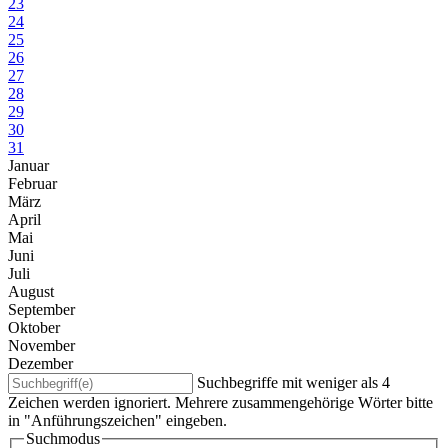
23
24
25
26
27
28
29
30
31
Januar
Februar
März
April
Mai
Juni
Juli
August
September
Oktober
November
Dezember
Suchbegriffe mit weniger als 4
Zeichen werden ignoriert. Mehrere zusammengehörige Wörter bitte
in "Anführungszeichen" eingeben.
Suchmodus