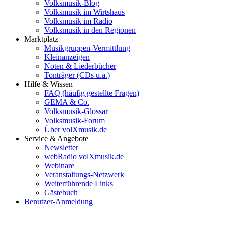
Volksmusik-Blog
Volksmusik im Wirtshaus
Volksmusik im Radio
Volksmusik in den Regionen
Marktplatz
Musikgruppen-Vermittlung
Kleinanzeigen
Noten & Liederbücher
Tonträger (CDs u.a.)
Hilfe & Wissen
FAQ (häufig gestellte Fragen)
GEMA & Co.
Volksmusik-Glossar
Volksmusik-Forum
Über volXmusik.de
Service & Angebote
Newsletter
webRadio volXmusik.de
Webinare
Veranstaltungs-Netzwerk
Weiterführende Links
Gästebuch
Benutzer-Anmeldung