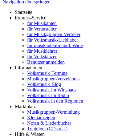
Navigation überspringen
Startseite
Express-Service
für Musikanten
für Veranstalter
für Musikgruppen-Vertreter
für Volksmusik-Liebhaber
für musikantenfreundl. Wirte
für Musiklehrer
für Volkstänzer
Benutzer anmelden
Informationen
Volksmusik-Termine
Musikgruppen-Verzeichnis
Volksmusik-Blog
Volksmusik im Wirtshaus
Volksmusik im Radio
Volksmusik in den Regionen
Marktplatz
Musikgruppen-Vermittlung
Kleinanzeigen
Noten & Liederbücher
Tonträger (CDs u.a.)
Hilfe & Wissen