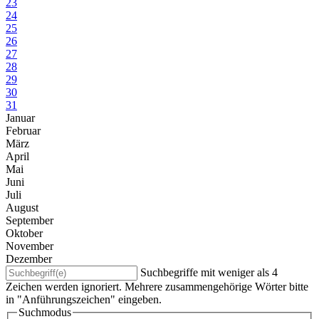
23
24
25
26
27
28
29
30
31
Januar
Februar
März
April
Mai
Juni
Juli
August
September
Oktober
November
Dezember
Suchbegriffe mit weniger als 4
Zeichen werden ignoriert. Mehrere zusammengehörige Wörter bitte
in "Anführungszeichen" eingeben.
Suchmodus