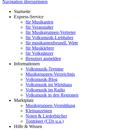
Navigation überspringen
Startseite
Express-Service
für Musikanten
für Veranstalter
für Musikgruppen-Vertreter
für Volksmusik-Liebhaber
für musikantenfreundl. Wirte
für Musiklehrer
für Volkstänzer
Benutzer anmelden
Informationen
Volksmusik-Termine
Musikgruppen-Verzeichnis
Volksmusik-Blog
Volksmusik im Wirtshaus
Volksmusik im Radio
Volksmusik in den Regionen
Marktplatz
Musikgruppen-Vermittlung
Kleinanzeigen
Noten & Liederbücher
Tonträger (CDs u.a.)
Hilfe & Wissen