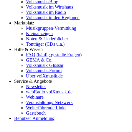
Volksmusik-Blog
Volksmusik im Wirtshaus
Volksmusik im Radio
Volksmusik in den Regionen
Marktplatz
Musikgruppen-Vermittlung
Kleinanzeigen
Noten & Liederbücher
Tonträger (CDs u.a.)
Hilfe & Wissen
FAQ (häufig gestellte Fragen)
GEMA & Co.
Volksmusik-Glossar
Volksmusik-Forum
Über volXmusik.de
Service & Angebote
Newsletter
webRadio volXmusik.de
Webinare
Veranstaltungs-Netzwerk
Weiterführende Links
Gästebuch
Benutzer-Anmeldung