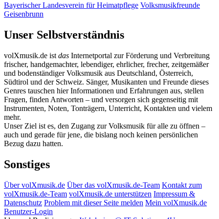
Bayerischer Landesverein für Heimatpflege
Volksmusikfreunde
Geisenbrunn
Unser Selbstverständnis
volXmusik.de ist
das
Internetportal zur Förderung und Verbreitung
frischer, handgemachter, lebendiger, ehrlicher, frecher, zeitgemäßer
und bodenständiger Volksmusik aus Deutschland, Österreich,
Südtirol und der Schweiz. Sänger, Musikanten und Freunde dieses
Genres tauschen hier Informationen und Erfahrungen aus, stellen
Fragen, finden Antworten – und versorgen sich gegenseitig mit
Instrumenten, Noten, Tonträgern, Unterricht, Kontakten und vielem
mehr.
Unser Ziel ist es, den Zugang zur Volksmusik für alle zu öffnen –
auch und gerade für jene, die bislang noch keinen persönlichen
Bezug dazu hatten.
Sonstiges
Über volXmusik.de
Über das volXmusik.de-Team
Kontakt zum
volXmusik.de-Team
volXmusik.de unterstützen
Impressum &
Datenschutz
Problem mit dieser Seite melden
Mein volXmusik.de
Benutzer-Login