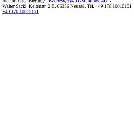
Idee und Realisierung:
Webdesign
@ IT-Solutions
4U
-
Walter Säckl
,
Keltenstr. 2 B
,
86356
Neusäß
, Tel.
+49 176 10015151
+49 176 10015151