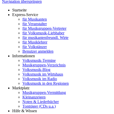
Navigation überspringen
Startseite
Express-Service
für Musikanten
für Veranstalter
für Musikgruppen-Vertreter
für Volksmusik-Liebhaber
für musikantenfreundl. Wirte
für Musiklehrer
für Volkstänzer
Benutzer anmelden
Informationen
Volksmusik-Termine
Musikgruppen-Verzeichnis
Volksmusik-Blog
Volksmusik im Wirtshaus
Volksmusik im Radio
Volksmusik in den Regionen
Marktplatz
Musikgruppen-Vermittlung
Kleinanzeigen
Noten & Liederbücher
Tonträger (CDs u.a.)
Hilfe & Wissen