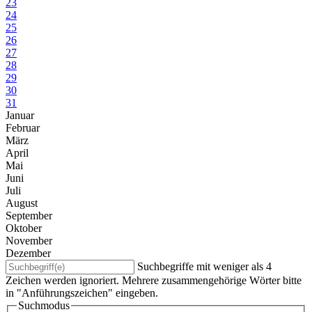
23
24
25
26
27
28
29
30
31
Januar
Februar
März
April
Mai
Juni
Juli
August
September
Oktober
November
Dezember
Suchbegriffe mit weniger als 4
Zeichen werden ignoriert. Mehrere zusammengehörige Wörter bitte
in "Anführungszeichen" eingeben.
Suchmodus