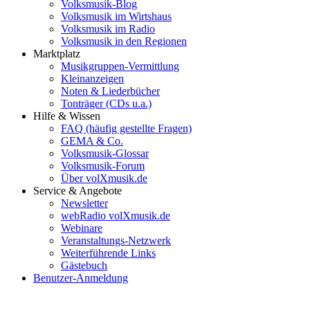
Volksmusik-Blog
Volksmusik im Wirtshaus
Volksmusik im Radio
Volksmusik in den Regionen
Marktplatz
Musikgruppen-Vermittlung
Kleinanzeigen
Noten & Liederbücher
Tonträger (CDs u.a.)
Hilfe & Wissen
FAQ (häufig gestellte Fragen)
GEMA & Co.
Volksmusik-Glossar
Volksmusik-Forum
Über volXmusik.de
Service & Angebote
Newsletter
webRadio volXmusik.de
Webinare
Veranstaltungs-Netzwerk
Weiterführende Links
Gästebuch
Benutzer-Anmeldung