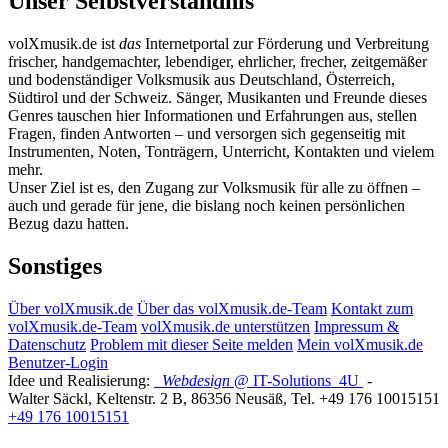
Unser Selbstverständnis
volXmusik.de ist
das
Internetportal zur Förderung und Verbreitung
frischer, handgemachter, lebendiger, ehrlicher, frecher, zeitgemäßer
und bodenständiger Volksmusik aus Deutschland, Österreich,
Südtirol und der Schweiz. Sänger, Musikanten und Freunde dieses
Genres tauschen hier Informationen und Erfahrungen aus, stellen
Fragen, finden Antworten – und versorgen sich gegenseitig mit
Instrumenten, Noten, Tonträgern, Unterricht, Kontakten und vielem
mehr.
Unser Ziel ist es, den Zugang zur Volksmusik für alle zu öffnen –
auch und gerade für jene, die bislang noch keinen persönlichen
Bezug dazu hatten.
Sonstiges
Über volXmusik.de
Über das volXmusik.de-Team
Kontakt zum
volXmusik.de-Team
volXmusik.de unterstützen
Impressum &
Datenschutz
Problem mit dieser Seite melden
Mein volXmusik.de
Benutzer-Login
Idee und Realisierung:
Webdesign
@ IT-Solutions
4U
-
Walter Säckl
,
Keltenstr. 2 B
,
86356
Neusäß
, Tel.
+49 176 10015151
+49 176 10015151