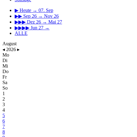
▶
Heute → 07. Sep
▶▶
Sep 26 → Nov 26
▶▶▶
Dez 26 → Mai 27
▶▶▶▶
Jun 27 →
ALLE
August
◂
2026
▸
Mo
Di
Mi
Do
Fr
Sa
So
1
2
3
4
5
6
7
8