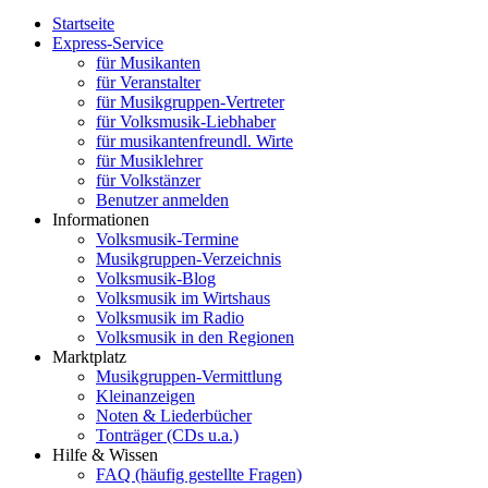
Startseite
Express-Service
für Musikanten
für Veranstalter
für Musikgruppen-Vertreter
für Volksmusik-Liebhaber
für musikantenfreundl. Wirte
für Musiklehrer
für Volkstänzer
Benutzer anmelden
Informationen
Volksmusik-Termine
Musikgruppen-Verzeichnis
Volksmusik-Blog
Volksmusik im Wirtshaus
Volksmusik im Radio
Volksmusik in den Regionen
Marktplatz
Musikgruppen-Vermittlung
Kleinanzeigen
Noten & Liederbücher
Tonträger (CDs u.a.)
Hilfe & Wissen
FAQ (häufig gestellte Fragen)