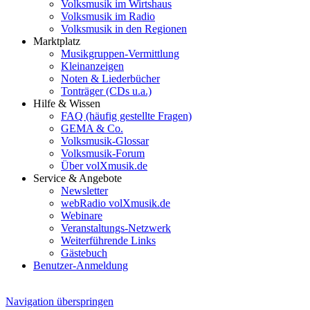
Volksmusik im Wirtshaus
Volksmusik im Radio
Volksmusik in den Regionen
Marktplatz
Musikgruppen-Vermittlung
Kleinanzeigen
Noten & Liederbücher
Tonträger (CDs u.a.)
Hilfe & Wissen
FAQ (häufig gestellte Fragen)
GEMA & Co.
Volksmusik-Glossar
Volksmusik-Forum
Über volXmusik.de
Service & Angebote
Newsletter
webRadio volXmusik.de
Webinare
Veranstaltungs-Netzwerk
Weiterführende Links
Gästebuch
Benutzer-Anmeldung
Navigation überspringen