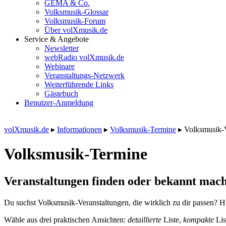
GEMA & Co.
Volksmusik-Glossar
Volksmusik-Forum
Über volXmusik.de
Service & Angebote
Newsletter
webRadio volXmusik.de
Webinare
Veranstaltungs-Netzwerk
Weiterführende Links
Gästebuch
Benutzer-Anmeldung
volXmusik.de
▸
Informationen
▸
Volksmusik-Termine
▸
Volksmusik-
Volksmusik-Termine
Veranstaltungen finden oder bekannt mach
Du suchst Volksmusik-Veranstaltungen, die wirklich zu dir passen? Hi
Wähle aus drei praktischen Ansichten:
detaillierte
Liste,
kompakte
Lis