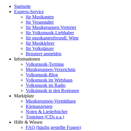
Startseite
Express-Service
für Musikanten
für Veranstalter
für Musikgruppen-Vertreter
für Volksmusik-Liebhaber
für musikantenfreundl. Wirte
für Musiklehrer
für Volkstänzer
Benutzer anmelden
Informationen
Volksmusik-Termine
Musikgruppen-Verzeichnis
Volksmusik-Blog
Volksmusik im Wirtshaus
Volksmusik im Radio
Volksmusik in den Regionen
Marktplatz
Musikgruppen-Vermittlung
Kleinanzeigen
Noten & Liederbücher
Tonträger (CDs u.a.)
Hilfe & Wissen
FAQ (häufig gestellte Fragen)