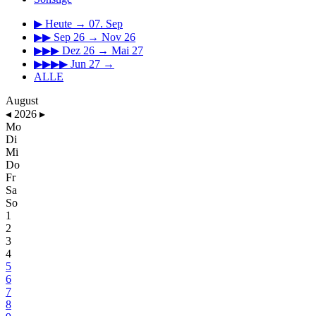
▶
Heute → 07. Sep
▶▶
Sep 26 → Nov 26
▶▶▶
Dez 26 → Mai 27
▶▶▶▶
Jun 27 →
ALLE
August
◂
2026
▸
Mo
Di
Mi
Do
Fr
Sa
So
1
2
3
4
5
6
7
8