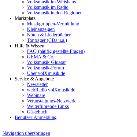
Volksmusik im Wirtshaus
Volksmusik im Radio
Volksmusik in den Regionen
Marktplatz
Musikgruppen-Vermittlung
Kleinanzeigen
Noten & Liederbücher
Tonträger (CDs u.a.)
Hilfe & Wissen
FAQ (häufig gestellte Fragen)
GEMA & Co.
Volksmusik-Glossar
Volksmusik-Forum
Über volXmusik.de
Service & Angebote
Newsletter
webRadio volXmusik.de
Webinare
Veranstaltungs-Netzwerk
Weiterführende Links
Gästebuch
Benutzer-Anmeldung
Navigation überspringen