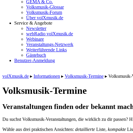
GEMA & Co.
Volksmusik-Glossar
Volksmusik-Forum
Über volXmusik.de
Service & Angebote
Newsletter
webRadio volXmusik.de
Webinare
Veranstaltungs-Netzwerk
Weiterführende Links
Gästebuch
Benutzer-Anmeldung
volXmusik.de
▸
Informationen
▸
Volksmusik-Termine
▸
Volksmusik-
Volksmusik-Termine
Veranstaltungen finden oder bekannt mach
Du suchst Volksmusik-Veranstaltungen, die wirklich zu dir passen? Hi
Wähle aus drei praktischen Ansichten:
detaillierte
Liste,
kompakte
Lis