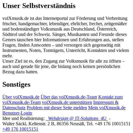
Unser Selbstverständnis
volXmusik.de ist
das
Internetportal zur Förderung und Verbreitung
frischer, handgemachter, lebendiger, ehrlicher, frecher, zeitgemäßer
und bodenständiger Volksmusik aus Deutschland, Österreich,
Südtirol und der Schweiz. Sänger, Musikanten und Freunde dieses
Genres tauschen hier Informationen und Erfahrungen aus, stellen
Fragen, finden Antworten – und versorgen sich gegenseitig mit
Instrumenten, Noten, Tonträgern, Unterricht, Kontakten und vielem
mehr.
Unser Ziel ist es, den Zugang zur Volksmusik für alle zu öffnen –
auch und gerade für jene, die bislang noch keinen persönlichen
Bezug dazu hatten.
Sonstiges
Über volXmusik.de
Über das volXmusik.de-Team
Kontakt zum
volXmusik.de-Team
volXmusik.de unterstützen
Impressum &
Datenschutz
Problem mit dieser Seite melden
Mein volXmusik.de
Benutzer-Login
Idee und Realisierung:
Webdesign
@ IT-Solutions
4U
-
Walter Säckl
,
Keltenstr. 2 B
,
86356
Neusäß
, Tel.
+49 176 10015151
+49 176 10015151