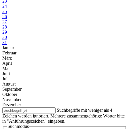
23
24
25
26
27
28
29
30
31
Januar
Februar
März
April
Mai
Juni
Juli
August
September
Oktober
November
Dezember
Suchbegriffe mit weniger als 4
Zeichen werden ignoriert. Mehrere zusammengehörige Wörter bitte
in "Anführungszeichen" eingeben.
Suchmodus