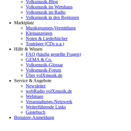
Volksmusik-Blog
Volksmusik im Wirtshaus
Volksmusik im Radio
Volksmusik in den Regionen
Marktplatz
Musikgruppen-Vermittlung
Kleinanzeigen
Noten & Liederbücher
Tonträger (CDs u.a.)
Hilfe & Wissen
FAQ (häufig gestellte Fragen)
GEMA & Co.
Volksmusik-Glossar
Volksmusik-Forum
Über volXmusik.de
Service & Angebote
Newsletter
webRadio volXmusik.de
Webinare
Veranstaltungs-Netzwerk
Weiterführende Links
Gästebuch
Benutzer-Anmeldung