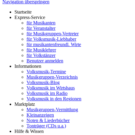
Navigation überspringen
Startseite
Express-Service
für Musikanten
für Veranstalter
für Musikgruppen-Vertreter
für Volksmusik-Liebhaber
für musikantenfreundl. Wirte
für Musiklehrer
für Volkstänzer
Benutzer anmelden
Informationen
Volksmusik-Termine
Musikgruppen-Verzeichnis
Volksmusik-Blog
Volksmusik im Wirtshaus
Volksmusik im Radio
Volksmusik in den Regionen
Marktplatz
Musikgruppen-Vermittlung
Kleinanzeigen
Noten & Liederbücher
Tonträger (CDs u.a.)
Hilfe & Wissen