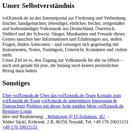
Unser Selbstverständnis
volXmusik.de ist
das
Internetportal zur Förderung und Verbreitung
frischer, handgemachter, lebendiger, ehrlicher, frecher, zeitgemäßer
und bodenständiger Volksmusik aus Deutschland, Österreich,
Südtirol und der Schweiz. Sänger, Musikanten und Freunde dieses
Genres tauschen hier Informationen und Erfahrungen aus, stellen
Fragen, finden Antworten – und versorgen sich gegenseitig mit
Instrumenten, Noten, Tonträgern, Unterricht, Kontakten und vielem
mehr.
Unser Ziel ist es, den Zugang zur Volksmusik für alle zu öffnen –
auch und gerade für jene, die bislang noch keinen persönlichen
Bezug dazu hatten.
Sonstiges
Über volXmusik.de
Über das volXmusik.de-Team
Kontakt zum
volXmusik.de-Team
volXmusik.de unterstützen
Impressum &
Datenschutz
Problem mit dieser Seite melden
Mein volXmusik.de
Benutzer-Login
Idee und Realisierung:
Webdesign
@ IT-Solutions
4U
-
Walter Säckl
,
Keltenstr. 2 B
,
86356
Neusäß
, Tel.
+49 176 10015151
+49 176 10015151