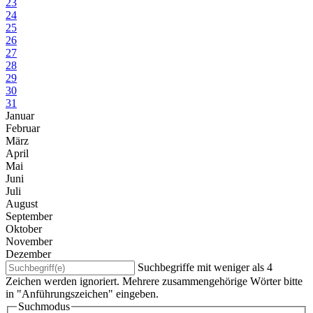
23
24
25
26
27
28
29
30
31
Januar
Februar
März
April
Mai
Juni
Juli
August
September
Oktober
November
Dezember
Suchbegriffe mit weniger als 4
Zeichen werden ignoriert. Mehrere zusammengehörige Wörter bitte
in "Anführungszeichen" eingeben.
Suchmodus