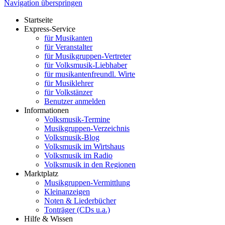
Navigation überspringen
Startseite
Express-Service
für Musikanten
für Veranstalter
für Musikgruppen-Vertreter
für Volksmusik-Liebhaber
für musikantenfreundl. Wirte
für Musiklehrer
für Volkstänzer
Benutzer anmelden
Informationen
Volksmusik-Termine
Musikgruppen-Verzeichnis
Volksmusik-Blog
Volksmusik im Wirtshaus
Volksmusik im Radio
Volksmusik in den Regionen
Marktplatz
Musikgruppen-Vermittlung
Kleinanzeigen
Noten & Liederbücher
Tonträger (CDs u.a.)
Hilfe & Wissen