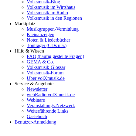
Volksmusik-Blog
Volksmusik im Wirtshaus
Volksmusik im Radio
Volksmusik in den Regionen
Marktplatz
Musikgruppen-Vermittlung
Kleinanzeigen
Noten & Liederbücher
Tonträger (CDs u.a.)
Hilfe & Wissen
FAQ (häufig gestellte Fragen)
GEMA & Co.
Volksmusik-Glossar
Volksmusik-Forum
Über volXmusik.de
Service & Angebote
Newsletter
webRadio volXmusik.de
Webinare
Veranstaltungs-Netzwerk
Weiterführende Links
Gästebuch
Benutzer-Anmeldung