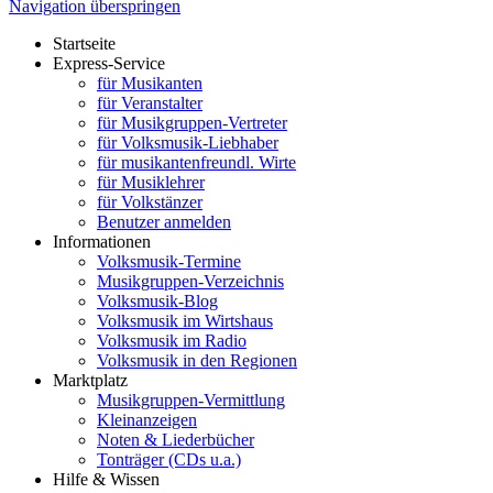
Navigation überspringen
Startseite
Express-Service
für Musikanten
für Veranstalter
für Musikgruppen-Vertreter
für Volksmusik-Liebhaber
für musikantenfreundl. Wirte
für Musiklehrer
für Volkstänzer
Benutzer anmelden
Informationen
Volksmusik-Termine
Musikgruppen-Verzeichnis
Volksmusik-Blog
Volksmusik im Wirtshaus
Volksmusik im Radio
Volksmusik in den Regionen
Marktplatz
Musikgruppen-Vermittlung
Kleinanzeigen
Noten & Liederbücher
Tonträger (CDs u.a.)
Hilfe & Wissen