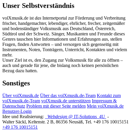
Unser Selbstverständnis
volXmusik.de ist
das
Internetportal zur Förderung und Verbreitung
frischer, handgemachter, lebendiger, ehrlicher, frecher, zeitgemäßer
und bodenständiger Volksmusik aus Deutschland, Österreich,
Südtirol und der Schweiz. Sänger, Musikanten und Freunde dieses
Genres tauschen hier Informationen und Erfahrungen aus, stellen
Fragen, finden Antworten – und versorgen sich gegenseitig mit
Instrumenten, Noten, Tonträgern, Unterricht, Kontakten und vielem
mehr.
Unser Ziel ist es, den Zugang zur Volksmusik für alle zu öffnen –
auch und gerade für jene, die bislang noch keinen persönlichen
Bezug dazu hatten.
Sonstiges
Über volXmusik.de
Über das volXmusik.de-Team
Kontakt zum
volXmusik.de-Team
volXmusik.de unterstützen
Impressum &
Datenschutz
Problem mit dieser Seite melden
Mein volXmusik.de
Benutzer-Login
Idee und Realisierung:
Webdesign
@ IT-Solutions
4U
-
Walter Säckl
,
Keltenstr. 2 B
,
86356
Neusäß
, Tel.
+49 176 10015151
+49 176 10015151