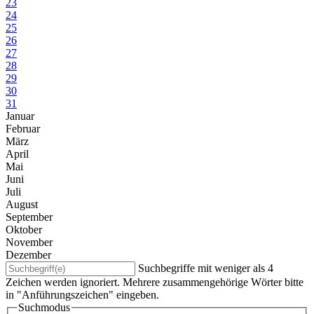
23
24
25
26
27
28
29
30
31
Januar
Februar
März
April
Mai
Juni
Juli
August
September
Oktober
November
Dezember
Suchbegriffe mit weniger als 4
Zeichen werden ignoriert. Mehrere zusammengehörige Wörter bitte
in "Anführungszeichen" eingeben.
Suchmodus