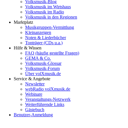
Volksmusik-Blog
Volksmusik im Wirtshaus
Volksmusik im Radio
Volksmusik in den Regionen
Marktplatz
Musikgruppen-Vermittlung
Kleinanzeigen
Noten & Liederbücher
Tonträger (CDs u.a.)
Hilfe & Wissen
FAQ (häufig gestellte Fragen)
GEMA & Co.
Volksmusik-Glossar
Volksmusik-Forum
Über volXmusik.de
Service & Angebote
Newsletter
webRadio volXmusik.de
Webinare
Veranstaltungs-Netzwerk
Weiterführende Links
Gästebuch
Benutzer-Anmeldung