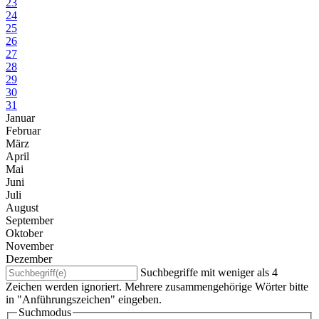
23
24
25
26
27
28
29
30
31
Januar
Februar
März
April
Mai
Juni
Juli
August
September
Oktober
November
Dezember
Suchbegriffe mit weniger als 4
Zeichen werden ignoriert. Mehrere zusammengehörige Wörter bitte
in "Anführungszeichen" eingeben.
Suchmodus