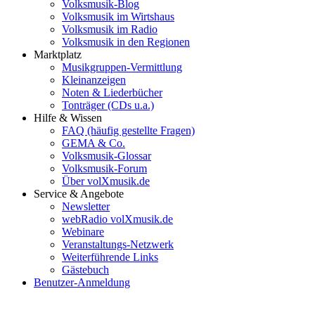
Volksmusik-Blog
Volksmusik im Wirtshaus
Volksmusik im Radio
Volksmusik in den Regionen
Marktplatz
Musikgruppen-Vermittlung
Kleinanzeigen
Noten & Liederbücher
Tonträger (CDs u.a.)
Hilfe & Wissen
FAQ (häufig gestellte Fragen)
GEMA & Co.
Volksmusik-Glossar
Volksmusik-Forum
Über volXmusik.de
Service & Angebote
Newsletter
webRadio volXmusik.de
Webinare
Veranstaltungs-Netzwerk
Weiterführende Links
Gästebuch
Benutzer-Anmeldung