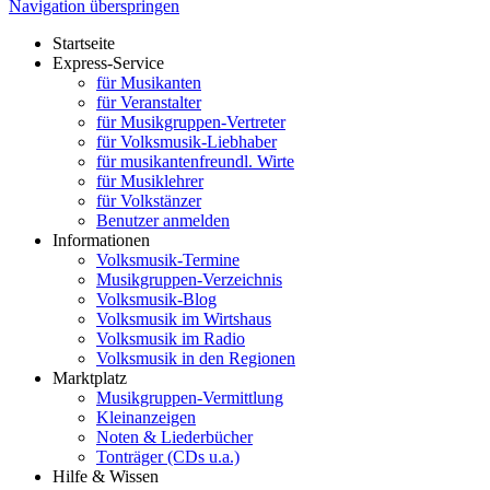
Navigation überspringen
Startseite
Express-Service
für Musikanten
für Veranstalter
für Musikgruppen-Vertreter
für Volksmusik-Liebhaber
für musikantenfreundl. Wirte
für Musiklehrer
für Volkstänzer
Benutzer anmelden
Informationen
Volksmusik-Termine
Musikgruppen-Verzeichnis
Volksmusik-Blog
Volksmusik im Wirtshaus
Volksmusik im Radio
Volksmusik in den Regionen
Marktplatz
Musikgruppen-Vermittlung
Kleinanzeigen
Noten & Liederbücher
Tonträger (CDs u.a.)
Hilfe & Wissen