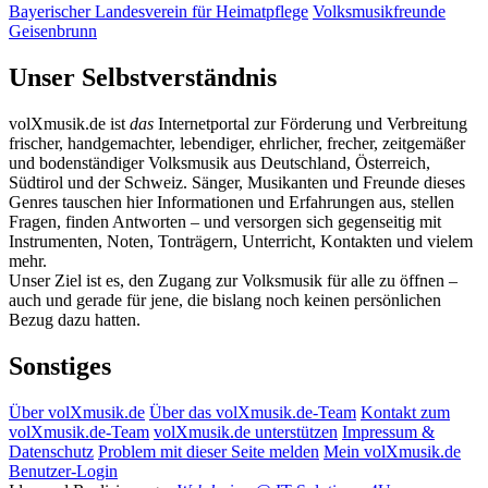
Bayerischer Landesverein für Heimatpflege
Volksmusikfreunde
Geisenbrunn
Unser Selbstverständnis
volXmusik.de ist
das
Internetportal zur Förderung und Verbreitung
frischer, handgemachter, lebendiger, ehrlicher, frecher, zeitgemäßer
und bodenständiger Volksmusik aus Deutschland, Österreich,
Südtirol und der Schweiz. Sänger, Musikanten und Freunde dieses
Genres tauschen hier Informationen und Erfahrungen aus, stellen
Fragen, finden Antworten – und versorgen sich gegenseitig mit
Instrumenten, Noten, Tonträgern, Unterricht, Kontakten und vielem
mehr.
Unser Ziel ist es, den Zugang zur Volksmusik für alle zu öffnen –
auch und gerade für jene, die bislang noch keinen persönlichen
Bezug dazu hatten.
Sonstiges
Über volXmusik.de
Über das volXmusik.de-Team
Kontakt zum
volXmusik.de-Team
volXmusik.de unterstützen
Impressum &
Datenschutz
Problem mit dieser Seite melden
Mein volXmusik.de
Benutzer-Login