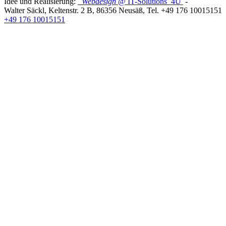
Idee und Realisierung:
Webdesign
@ IT-Solutions
4U
-
Walter Säckl
,
Keltenstr. 2 B
,
86356
Neusäß
, Tel.
+49 176 10015151
+49 176 10015151