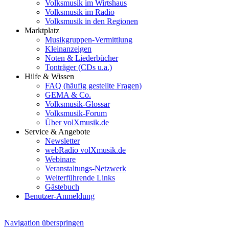
Volksmusik im Wirtshaus
Volksmusik im Radio
Volksmusik in den Regionen
Marktplatz
Musikgruppen-Vermittlung
Kleinanzeigen
Noten & Liederbücher
Tonträger (CDs u.a.)
Hilfe & Wissen
FAQ (häufig gestellte Fragen)
GEMA & Co.
Volksmusik-Glossar
Volksmusik-Forum
Über volXmusik.de
Service & Angebote
Newsletter
webRadio volXmusik.de
Webinare
Veranstaltungs-Netzwerk
Weiterführende Links
Gästebuch
Benutzer-Anmeldung
Navigation überspringen