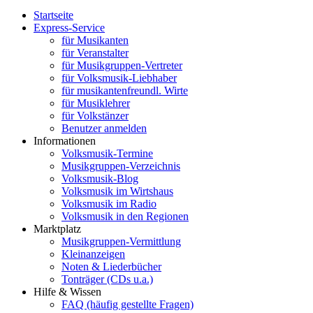
Startseite
Express-Service
für Musikanten
für Veranstalter
für Musikgruppen-Vertreter
für Volksmusik-Liebhaber
für musikantenfreundl. Wirte
für Musiklehrer
für Volkstänzer
Benutzer anmelden
Informationen
Volksmusik-Termine
Musikgruppen-Verzeichnis
Volksmusik-Blog
Volksmusik im Wirtshaus
Volksmusik im Radio
Volksmusik in den Regionen
Marktplatz
Musikgruppen-Vermittlung
Kleinanzeigen
Noten & Liederbücher
Tonträger (CDs u.a.)
Hilfe & Wissen
FAQ (häufig gestellte Fragen)