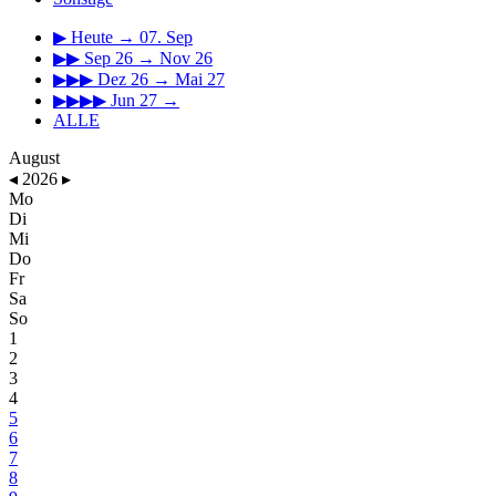
▶
Heute → 07. Sep
▶▶
Sep 26 → Nov 26
▶▶▶
Dez 26 → Mai 27
▶▶▶▶
Jun 27 →
ALLE
August
◂
2026
▸
Mo
Di
Mi
Do
Fr
Sa
So
1
2
3
4
5
6
7
8