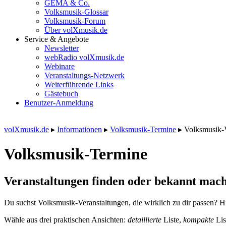
GEMA & Co.
Volksmusik-Glossar
Volksmusik-Forum
Über volXmusik.de
Service & Angebote
Newsletter
webRadio volXmusik.de
Webinare
Veranstaltungs-Netzwerk
Weiterführende Links
Gästebuch
Benutzer-Anmeldung
volXmusik.de
▸
Informationen
▸
Volksmusik-Termine
▸
Volksmusik-
Volksmusik-Termine
Veranstaltungen finden oder bekannt mach
Du suchst Volksmusik-Veranstaltungen, die wirklich zu dir passen? Hi
Wähle aus drei praktischen Ansichten:
detaillierte
Liste,
kompakte
Lis