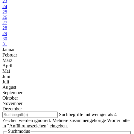
23
24
25
26
27
28
29
30
31
Januar
Februar
März
April
Mai
Juni
Juli
August
September
Oktober
November
Dezember
Suchbegriffe mit weniger als 4
Zeichen werden ignoriert. Mehrere zusammengehörige Wörter bitte
in "Anführungszeichen" eingeben.
Suchmodus