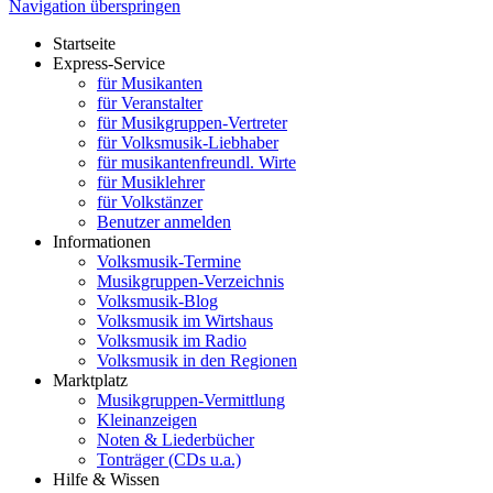
Navigation überspringen
Startseite
Express-Service
für Musikanten
für Veranstalter
für Musikgruppen-Vertreter
für Volksmusik-Liebhaber
für musikantenfreundl. Wirte
für Musiklehrer
für Volkstänzer
Benutzer anmelden
Informationen
Volksmusik-Termine
Musikgruppen-Verzeichnis
Volksmusik-Blog
Volksmusik im Wirtshaus
Volksmusik im Radio
Volksmusik in den Regionen
Marktplatz
Musikgruppen-Vermittlung
Kleinanzeigen
Noten & Liederbücher
Tonträger (CDs u.a.)
Hilfe & Wissen