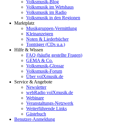
Volksmusik-Blog
Volksmusik im Wirtshaus
Volksmusik im Radio
Volksmusik in den Regionen
Marktplatz
Musikgruppen-Vermittlung
Kleinanzeigen
Noten & Liederbücher
Tonträger (CDs u.a.)
Hilfe & Wissen
FAQ (häufig gestellte Fragen)
GEMA & Co.
Volksmusik-Glossar
Volksmusik-Forum
Über volXmusik.de
Service & Angebote
Newsletter
webRadio volXmusik.de
Webinare
Veranstaltungs-Netzwerk
Weiterführende Links
Gästebuch
Benutzer-Anmeldung