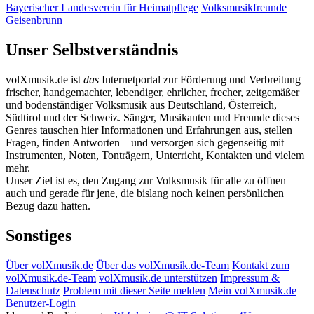
Bayerischer Landesverein für Heimatpflege
Volksmusikfreunde
Geisenbrunn
Unser Selbstverständnis
volXmusik.de ist
das
Internetportal zur Förderung und Verbreitung
frischer, handgemachter, lebendiger, ehrlicher, frecher, zeitgemäßer
und bodenständiger Volksmusik aus Deutschland, Österreich,
Südtirol und der Schweiz. Sänger, Musikanten und Freunde dieses
Genres tauschen hier Informationen und Erfahrungen aus, stellen
Fragen, finden Antworten – und versorgen sich gegenseitig mit
Instrumenten, Noten, Tonträgern, Unterricht, Kontakten und vielem
mehr.
Unser Ziel ist es, den Zugang zur Volksmusik für alle zu öffnen –
auch und gerade für jene, die bislang noch keinen persönlichen
Bezug dazu hatten.
Sonstiges
Über volXmusik.de
Über das volXmusik.de-Team
Kontakt zum
volXmusik.de-Team
volXmusik.de unterstützen
Impressum &
Datenschutz
Problem mit dieser Seite melden
Mein volXmusik.de
Benutzer-Login