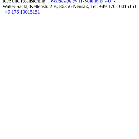
Idee und Realisierung:
Webdesign
@ IT-Solutions
4U
-
Walter Säckl
,
Keltenstr. 2 B
,
86356
Neusäß
, Tel.
+49 176 10015151
+49 176 10015151