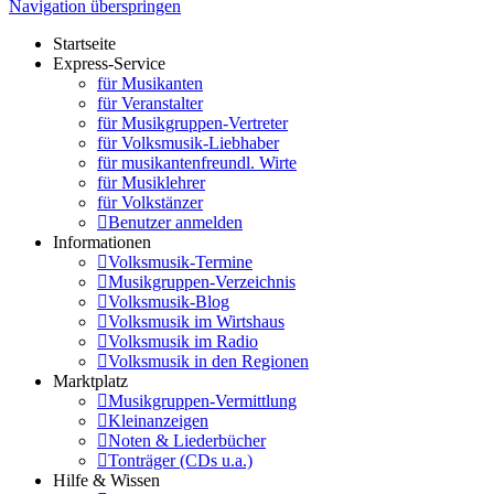
Navigation überspringen
Startseite
Express-Service
für Musikanten
für Veranstalter
für Musikgruppen-Vertreter
für Volksmusik-Liebhaber
für musikantenfreundl. Wirte
für Musiklehrer
für Volkstänzer
Benutzer anmelden
Informationen
Volksmusik-Termine
Musikgruppen-Verzeichnis
Volksmusik-Blog
Volksmusik im Wirtshaus
Volksmusik im Radio
Volksmusik in den Regionen
Marktplatz
Musikgruppen-Vermittlung
Kleinanzeigen
Noten & Liederbücher
Tonträger (CDs u.a.)
Hilfe & Wissen