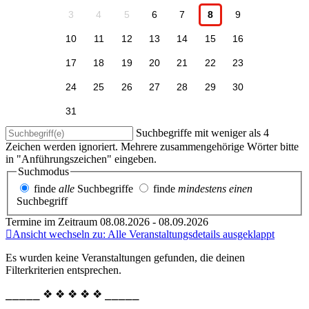
3
4
5
6
7
8
9
10
11
12
13
14
15
16
17
18
19
20
21
22
23
24
25
26
27
28
29
30
31
Suchbegriffe mit weniger als 4
Zeichen werden ignoriert. Mehrere zusammengehörige Wörter bitte
in "Anführungszeichen" eingeben.
Suchmodus
finde
alle
Suchbegriffe
finde
mindestens einen
Suchbegriff
Termine im Zeitraum 08.08.2026 - 08.09.2026
Ansicht wechseln zu: Alle Veranstaltungsdetails ausgeklappt
Es wurden keine Veranstaltungen gefunden, die deinen
Filterkriterien entsprechen.
⎯⎯⎯⎯⎯ ❖ ❖ ❖ ❖ ❖ ⎯⎯⎯⎯⎯