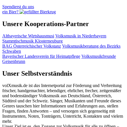
Spendierst du uns
ein Bier?
Unsere Kooperations-Partner
Altbayerische Wirtshausmusi
Volksmusik in Niederbayern
Stammtischmusik Klosterneuburg
BAG Österreichischer Volkstanz
Volksmusikberatung des Bezirks
Schwaben
Bayerischer Landesverein für Heimatpflege
Volksmusikfreunde
Geisenbrunn
Unser Selbstverständnis
volXmusik.de ist
das
Internetportal zur Förderung und Verbreitung
frischer, handgemachter, lebendiger, ehrlicher, frecher, zeitgemäßer
und bodenständiger Volksmusik aus Deutschland, Österreich,
Südtirol und der Schweiz. Sänger, Musikanten und Freunde dieses
Genres tauschen hier Informationen und Erfahrungen aus, stellen
Fragen, finden Antworten – und versorgen sich gegenseitig mit
Instrumenten, Noten, Tonträgern, Unterricht, Kontakten und vielem
mehr.
Unser Ziel ist es, den Zugang zur Volksmusik für alle zu öffnen –