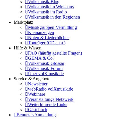
Volksmusik-Blog
Volksmusik im Wirtshaus
Volksmusik im Radio
Volksmusik in den Regionen
Marktplatz
Musikgruppen-Vermittlung
Kleinanzeigen
Noten & Liederbücher
Tonträger (CDs u.a.)
Hilfe & Wissen
FAQ (häufig gestellte Fragen)
GEMA & Co.
Volksmusik-Glossar
Volksmusik-Forum
Über volXmusik.de
Service & Angebote
Newsletter
webRadio volXmusik.de
Webinare
Veranstaltungs-Netzwerk
Weiterführende Links
Gästebuch
Benutzer-Anmeldung