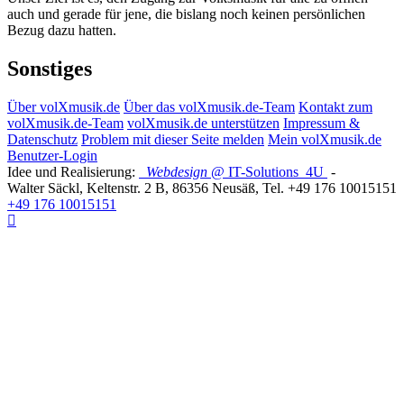
auch und gerade für jene, die bislang noch keinen persönlichen
Bezug dazu hatten.
Sonstiges
Über volXmusik.de
Über das volXmusik.de-Team
Kontakt zum
volXmusik.de-Team
volXmusik.de unterstützen
Impressum &
Datenschutz
Problem mit dieser Seite melden
Mein volXmusik.de
Benutzer-Login
Idee und Realisierung:
Webdesign
@ IT-Solutions
4U
-
Walter Säckl
,
Keltenstr. 2 B
,
86356
Neusäß
, Tel.
+49 176 10015151
+49 176 10015151