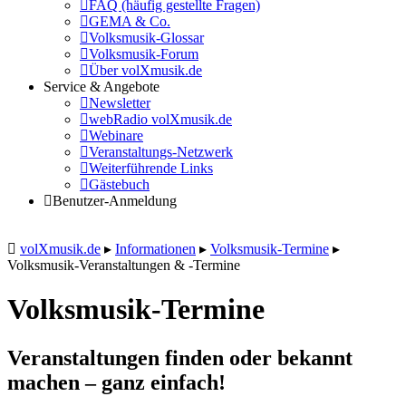
FAQ (häufig gestellte Fragen)
GEMA & Co.
Volksmusik-Glossar
Volksmusik-Forum
Über volXmusik.de
Service & Angebote
Newsletter
webRadio volXmusik.de
Webinare
Veranstaltungs-Netzwerk
Weiterführende Links
Gästebuch
Benutzer-Anmeldung
volXmusik.de
▸
Informationen
▸
Volksmusik-Termine
▸
Volksmusik-Veranstaltungen & -Termine
Volksmusik-Termine
Veranstaltungen finden oder bekannt
machen – ganz einfach!