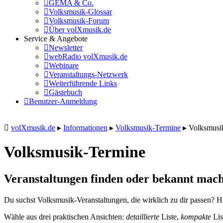
GEMA & Co.
Volksmusik-Glossar
Volksmusik-Forum
Über volXmusik.de
Service & Angebote
Newsletter
webRadio volXmusik.de
Webinare
Veranstaltungs-Netzwerk
Weiterführende Links
Gästebuch
Benutzer-Anmeldung
volXmusik.de
▸
Informationen
▸
Volksmusik-Termine
▸
Volksmusi
Volksmusik-Termine
Veranstaltungen finden oder bekannt mach
Du suchst Volksmusik-Veranstaltungen, die wirklich zu dir passen? Hi
Wähle aus drei praktischen Ansichten:
detaillierte
Liste,
kompakte
Lis