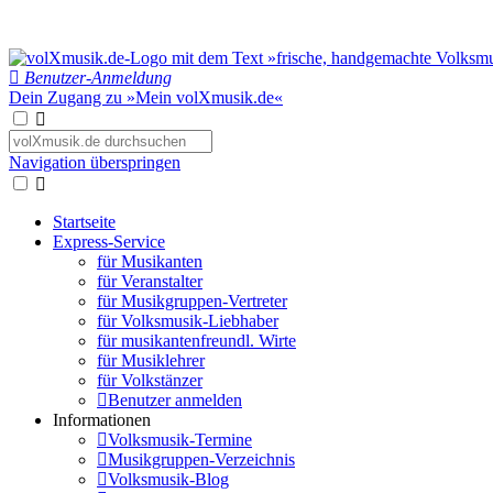
Benutzer-Anmeldung
Dein Zugang zu »Mein volXmusik.de«
Navigation überspringen
Startseite
Express-Service
für Musikanten
für Veranstalter
für Musikgruppen-Vertreter
für Volksmusik-Liebhaber
für musikantenfreundl. Wirte
für Musiklehrer
für Volkstänzer
Benutzer anmelden
Informationen
Volksmusik-Termine
Musikgruppen-Verzeichnis
Volksmusik-Blog