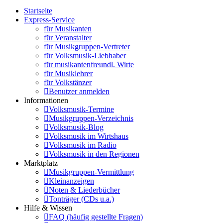
Startseite
Express-Service
für Musikanten
für Veranstalter
für Musikgruppen-Vertreter
für Volksmusik-Liebhaber
für musikantenfreundl. Wirte
für Musiklehrer
für Volkstänzer
Benutzer anmelden
Informationen
Volksmusik-Termine
Musikgruppen-Verzeichnis
Volksmusik-Blog
Volksmusik im Wirtshaus
Volksmusik im Radio
Volksmusik in den Regionen
Marktplatz
Musikgruppen-Vermittlung
Kleinanzeigen
Noten & Liederbücher
Tonträger (CDs u.a.)
Hilfe & Wissen
FAQ (häufig gestellte Fragen)