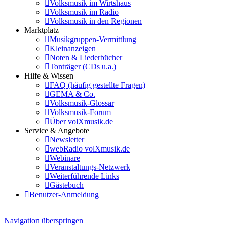
Volksmusik im Wirtshaus
Volksmusik im Radio
Volksmusik in den Regionen
Marktplatz
Musikgruppen-Vermittlung
Kleinanzeigen
Noten & Liederbücher
Tonträger (CDs u.a.)
Hilfe & Wissen
FAQ (häufig gestellte Fragen)
GEMA & Co.
Volksmusik-Glossar
Volksmusik-Forum
Über volXmusik.de
Service & Angebote
Newsletter
webRadio volXmusik.de
Webinare
Veranstaltungs-Netzwerk
Weiterführende Links
Gästebuch
Benutzer-Anmeldung
Navigation überspringen