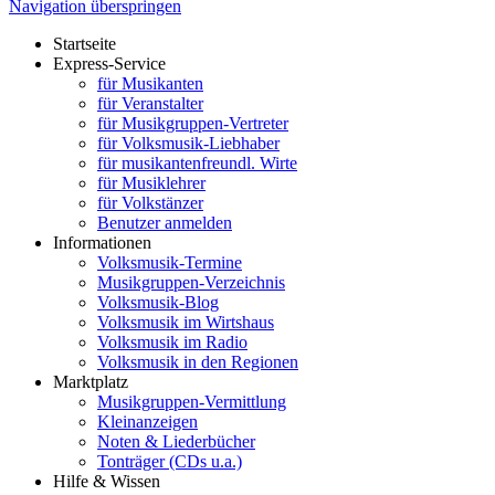
Navigation überspringen
Startseite
Express-Service
für Musikanten
für Veranstalter
für Musikgruppen-Vertreter
für Volksmusik-Liebhaber
für musikantenfreundl. Wirte
für Musiklehrer
für Volkstänzer
Benutzer anmelden
Informationen
Volksmusik-Termine
Musikgruppen-Verzeichnis
Volksmusik-Blog
Volksmusik im Wirtshaus
Volksmusik im Radio
Volksmusik in den Regionen
Marktplatz
Musikgruppen-Vermittlung
Kleinanzeigen
Noten & Liederbücher
Tonträger (CDs u.a.)
Hilfe & Wissen