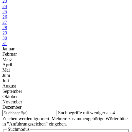
23
24
25
26
27
28
29
30
31
Januar
Februar
März
April
Mai
Juni
Juli
August
September
Oktober
November
Dezember
Suchbegriffe mit weniger als 4
Zeichen werden ignoriert. Mehrere zusammengehörige Wörter bitte
in "Anführungszeichen" eingeben.
Suchmodus