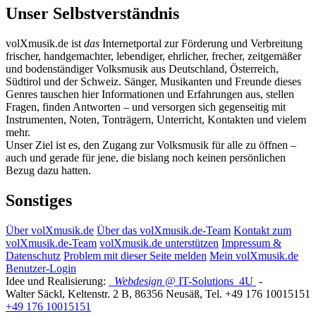
Unser Selbstverständnis
volXmusik.de ist
das
Internetportal zur Förderung und Verbreitung
frischer, handgemachter, lebendiger, ehrlicher, frecher, zeitgemäßer
und bodenständiger Volksmusik aus Deutschland, Österreich,
Südtirol und der Schweiz. Sänger, Musikanten und Freunde dieses
Genres tauschen hier Informationen und Erfahrungen aus, stellen
Fragen, finden Antworten – und versorgen sich gegenseitig mit
Instrumenten, Noten, Tonträgern, Unterricht, Kontakten und vielem
mehr.
Unser Ziel ist es, den Zugang zur Volksmusik für alle zu öffnen –
auch und gerade für jene, die bislang noch keinen persönlichen
Bezug dazu hatten.
Sonstiges
Über volXmusik.de
Über das volXmusik.de-Team
Kontakt zum
volXmusik.de-Team
volXmusik.de unterstützen
Impressum &
Datenschutz
Problem mit dieser Seite melden
Mein volXmusik.de
Benutzer-Login
Idee und Realisierung:
Webdesign
@ IT-Solutions
4U
-
Walter Säckl
,
Keltenstr. 2 B
,
86356
Neusäß
, Tel.
+49 176 10015151
+49 176 10015151