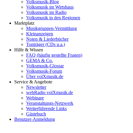
Volksmusik-Blog
Volksmusik im Wirtshaus
Volksmusik im Radio
Volksmusik in den Regionen
Marktplatz
Musikgruppen-Vermittlung
Kleinanzeigen
Noten & Liederbücher
Tonträger (CDs u.a.)
Hilfe & Wissen
FAQ (häufig gestellte Fragen)
GEMA & Co.
Volksmusik-Glossar
Volksmusik-Forum
Über volXmusik.de
Service & Angebote
Newsletter
webRadio volXmusik.de
Webinare
Veranstaltungs-Netzwerk
Weiterführende Links
Gästebuch
Benutzer-Anmeldung