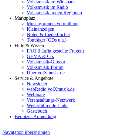
Volksmusik im Wirtshaus
Volksmusik im Radio
Volksmusik in den Regionen
Marktplatz
Musikgruppen-Vermittlung
Kleinanzeigen
Noten & Liederbücher
Tonträger (CDs u.a.)
Hilfe & Wissen
FAQ (häufig gestellte Fragen)
GEMA & Co.
Volksmusik-Glossar
Volksmusik-Forum
Über volXmusik.de
Service & Angebote
Newsletter
webRadio volXmusik.de
Webinare
Veranstaltungs-Netzwerk
Weiterführende Links
Gästebuch
Benutzer-Anmeldung
Navigation überspringen