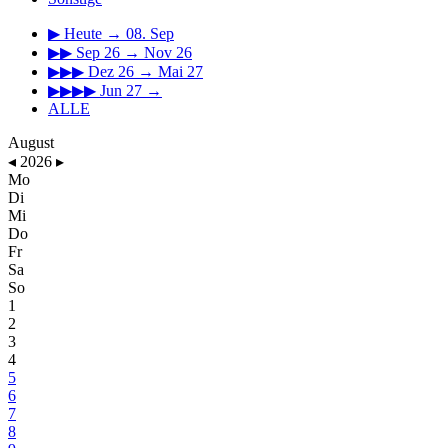
▶
Heute → 08. Sep
▶▶
Sep 26 → Nov 26
▶▶▶
Dez 26 → Mai 27
▶▶▶▶
Jun 27 →
ALLE
August
◂
2026
▸
Mo
Di
Mi
Do
Fr
Sa
So
1
2
3
4
5
6
7
8