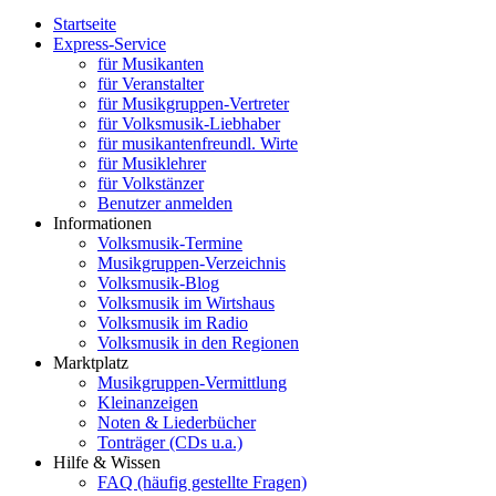
Startseite
Express-Service
für Musikanten
für Veranstalter
für Musikgruppen-Vertreter
für Volksmusik-Liebhaber
für musikantenfreundl. Wirte
für Musiklehrer
für Volkstänzer
Benutzer anmelden
Informationen
Volksmusik-Termine
Musikgruppen-Verzeichnis
Volksmusik-Blog
Volksmusik im Wirtshaus
Volksmusik im Radio
Volksmusik in den Regionen
Marktplatz
Musikgruppen-Vermittlung
Kleinanzeigen
Noten & Liederbücher
Tonträger (CDs u.a.)
Hilfe & Wissen
FAQ (häufig gestellte Fragen)