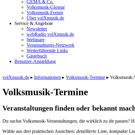
GEMA & Co.
Volksmusik-Glossar
Volksmusik-Forum
Über volXmusik.de
Service & Angebote
Newsletter
webRadio volXmusik.de
Webinare
Veranstaltungs-Netzwerk
Weiterführende Links
Gästebuch
Benutzer-Anmeldung
volXmusik.de
▸
Informationen
▸
Volksmusik-Termine
▸
Volksmusik-
Volksmusik-Termine
Veranstaltungen finden oder bekannt mach
Du suchst Volksmusik-Veranstaltungen, die wirklich zu dir passen? Hi
Wähle aus drei praktischen Ansichten:
detaillierte
Liste,
kompakte
Lis