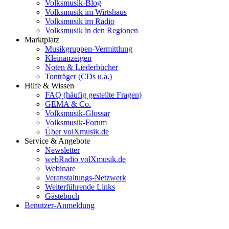
Volksmusik-Blog
Volksmusik im Wirtshaus
Volksmusik im Radio
Volksmusik in den Regionen
Marktplatz
Musikgruppen-Vermittlung
Kleinanzeigen
Noten & Liederbücher
Tonträger (CDs u.a.)
Hilfe & Wissen
FAQ (häufig gestellte Fragen)
GEMA & Co.
Volksmusik-Glossar
Volksmusik-Forum
Über volXmusik.de
Service & Angebote
Newsletter
webRadio volXmusik.de
Webinare
Veranstaltungs-Netzwerk
Weiterführende Links
Gästebuch
Benutzer-Anmeldung