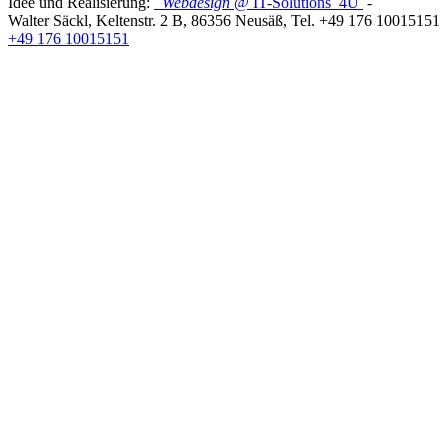
Idee und Realisierung:
Webdesign
@ IT-Solutions
4U
-
Walter Säckl
,
Keltenstr. 2 B
,
86356
Neusäß
, Tel.
+49 176 10015151
+49 176 10015151