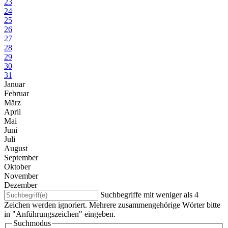
23
24
25
26
27
28
29
30
31
Januar
Februar
März
April
Mai
Juni
Juli
August
September
Oktober
November
Dezember
Suchbegriffe mit weniger als 4
Zeichen werden ignoriert. Mehrere zusammengehörige Wörter bitte
in "Anführungszeichen" eingeben.
Suchmodus