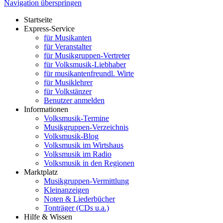
Navigation überspringen
Startseite
Express-Service
für Musikanten
für Veranstalter
für Musikgruppen-Vertreter
für Volksmusik-Liebhaber
für musikantenfreundl. Wirte
für Musiklehrer
für Volkstänzer
Benutzer anmelden
Informationen
Volksmusik-Termine
Musikgruppen-Verzeichnis
Volksmusik-Blog
Volksmusik im Wirtshaus
Volksmusik im Radio
Volksmusik in den Regionen
Marktplatz
Musikgruppen-Vermittlung
Kleinanzeigen
Noten & Liederbücher
Tonträger (CDs u.a.)
Hilfe & Wissen