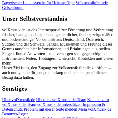
Bayerischer Landesverein für Heimatpflege
Volksmusikfreunde
Geisenbrunn
Unser Selbstverständnis
volXmusik.de ist
das
Internetportal zur Förderung und Verbreitung
frischer, handgemachter, lebendiger, ehrlicher, frecher, zeitgemäßer
und bodenständiger Volksmusik aus Deutschland, Österreich,
Südtirol und der Schweiz. Sänger, Musikanten und Freunde dieses
Genres tauschen hier Informationen und Erfahrungen aus, stellen
Fragen, finden Antworten – und versorgen sich gegenseitig mit
Instrumenten, Noten, Tonträgern, Unterricht, Kontakten und vielem
mehr.
Unser Ziel ist es, den Zugang zur Volksmusik für alle zu öffnen –
auch und gerade für jene, die bislang noch keinen persönlichen
Bezug dazu hatten.
Sonstiges
Über volXmusik.de
Über das volXmusik.de-Team
Kontakt zum
volXmusik.de-Team
volXmusik.de unterstützen
Impressum &
Datenschutz
Problem mit dieser Seite melden
Mein volXmusik.de
Benutzer-Login