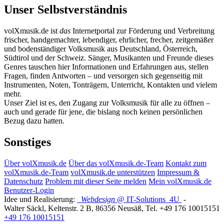
Unser Selbstverständnis
volXmusik.de ist
das
Internetportal zur Förderung und Verbreitung
frischer, handgemachter, lebendiger, ehrlicher, frecher, zeitgemäßer
und bodenständiger Volksmusik aus Deutschland, Österreich,
Südtirol und der Schweiz. Sänger, Musikanten und Freunde dieses
Genres tauschen hier Informationen und Erfahrungen aus, stellen
Fragen, finden Antworten – und versorgen sich gegenseitig mit
Instrumenten, Noten, Tonträgern, Unterricht, Kontakten und vielem
mehr.
Unser Ziel ist es, den Zugang zur Volksmusik für alle zu öffnen –
auch und gerade für jene, die bislang noch keinen persönlichen
Bezug dazu hatten.
Sonstiges
Über volXmusik.de
Über das volXmusik.de-Team
Kontakt zum
volXmusik.de-Team
volXmusik.de unterstützen
Impressum &
Datenschutz
Problem mit dieser Seite melden
Mein volXmusik.de
Benutzer-Login
Idee und Realisierung:
Webdesign
@ IT-Solutions
4U
-
Walter Säckl
,
Keltenstr. 2 B
,
86356
Neusäß
, Tel.
+49 176 10015151
+49 176 10015151