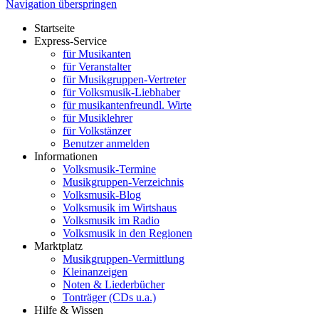
Navigation überspringen
Startseite
Express-Service
für Musikanten
für Veranstalter
für Musikgruppen-Vertreter
für Volksmusik-Liebhaber
für musikantenfreundl. Wirte
für Musiklehrer
für Volkstänzer
Benutzer anmelden
Informationen
Volksmusik-Termine
Musikgruppen-Verzeichnis
Volksmusik-Blog
Volksmusik im Wirtshaus
Volksmusik im Radio
Volksmusik in den Regionen
Marktplatz
Musikgruppen-Vermittlung
Kleinanzeigen
Noten & Liederbücher
Tonträger (CDs u.a.)
Hilfe & Wissen