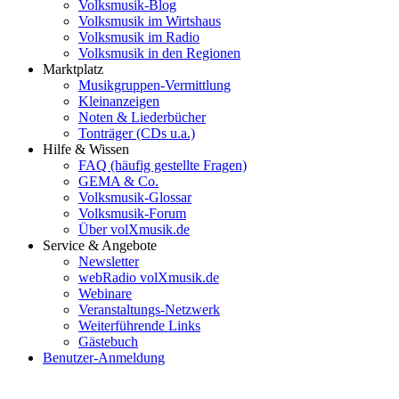
Volksmusik-Blog
Volksmusik im Wirtshaus
Volksmusik im Radio
Volksmusik in den Regionen
Marktplatz
Musikgruppen-Vermittlung
Kleinanzeigen
Noten & Liederbücher
Tonträger (CDs u.a.)
Hilfe & Wissen
FAQ (häufig gestellte Fragen)
GEMA & Co.
Volksmusik-Glossar
Volksmusik-Forum
Über volXmusik.de
Service & Angebote
Newsletter
webRadio volXmusik.de
Webinare
Veranstaltungs-Netzwerk
Weiterführende Links
Gästebuch
Benutzer-Anmeldung