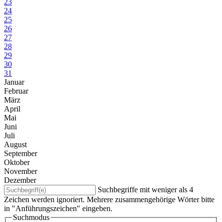
23
24
25
26
27
28
29
30
31
Januar
Februar
März
April
Mai
Juni
Juli
August
September
Oktober
November
Dezember
Suchbegriffe mit weniger als 4
Zeichen werden ignoriert. Mehrere zusammengehörige Wörter bitte
in "Anführungszeichen" eingeben.
Suchmodus