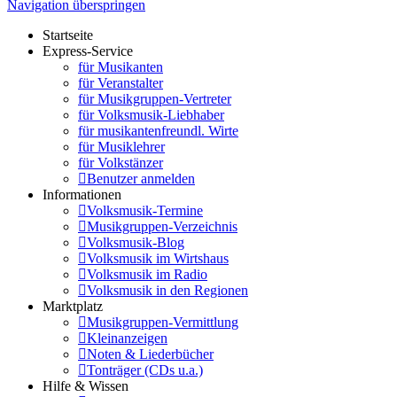
Navigation überspringen
Startseite
Express-Service
für Musikanten
für Veranstalter
für Musikgruppen-Vertreter
für Volksmusik-Liebhaber
für musikantenfreundl. Wirte
für Musiklehrer
für Volkstänzer
Benutzer anmelden
Informationen
Volksmusik-Termine
Musikgruppen-Verzeichnis
Volksmusik-Blog
Volksmusik im Wirtshaus
Volksmusik im Radio
Volksmusik in den Regionen
Marktplatz
Musikgruppen-Vermittlung
Kleinanzeigen
Noten & Liederbücher
Tonträger (CDs u.a.)
Hilfe & Wissen