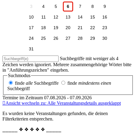
3
4
5
6
7
8
9
10
11
12
13
14
15
16
17
18
19
20
21
22
23
24
25
26
27
28
29
30
31
Suchbegriffe mit weniger als 4
Zeichen werden ignoriert. Mehrere zusammengehörige Wörter bitte
in "Anführungszeichen" eingeben.
Suchmodus
finde
alle
Suchbegriffe
finde
mindestens einen
Suchbegriff
Termine im Zeitraum 07.08.2026 - 07.09.2026
Ansicht wechseln zu: Alle Veranstaltungsdetails ausgeklappt
Es wurden keine Veranstaltungen gefunden, die deinen
Filterkriterien entsprechen.
⎯⎯⎯⎯⎯ ❖ ❖ ❖ ❖ ❖ ⎯⎯⎯⎯⎯