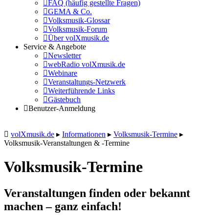
FAQ (häufig gestellte Fragen)
GEMA & Co.
Volksmusik-Glossar
Volksmusik-Forum
Über volXmusik.de
Service & Angebote
Newsletter
webRadio volXmusik.de
Webinare
Veranstaltungs-Netzwerk
Weiterführende Links
Gästebuch
Benutzer-Anmeldung
volXmusik.de
▸
Informationen
▸
Volksmusik-Termine
▸
Volksmusik-Veranstaltungen & -Termine
Volksmusik-Termine
Veranstaltungen finden oder bekannt
machen – ganz einfach!