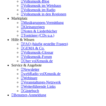
Volksmusik-Blog
Volksmusik im Wirtshaus
Volksmusik im Radio
Volksmusik in den Regionen
Marktplatz
Musikgruppen-Vermittlung
Kleinanzeigen
Noten & Liederbücher
Tonträger (CDs u.a.)
Hilfe & Wissen
FAQ (häufig gestellte Fragen)
GEMA & Co.
Volksmusik-Glossar
Volksmusik-Forum
Über volXmusik.de
Service & Angebote
Newsletter
webRadio volXmusik.de
Webinare
Veranstaltungs-Netzwerk
Weiterführende Links
Gästebuch
Benutzer-Anmeldung