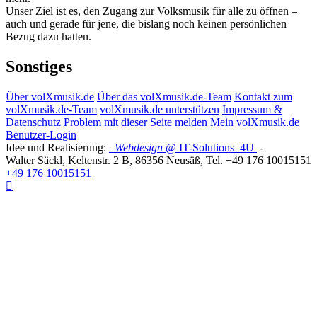
Unser Ziel ist es, den Zugang zur Volksmusik für alle zu öffnen –
auch und gerade für jene, die bislang noch keinen persönlichen
Bezug dazu hatten.
Sonstiges
Über volXmusik.de
Über das volXmusik.de-Team
Kontakt zum
volXmusik.de-Team
volXmusik.de unterstützen
Impressum &
Datenschutz
Problem mit dieser Seite melden
Mein volXmusik.de
Benutzer-Login
Idee und Realisierung:
Webdesign
@ IT-Solutions
4U
-
Walter Säckl
,
Keltenstr. 2 B
,
86356
Neusäß
, Tel.
+49 176 10015151
+49 176 10015151